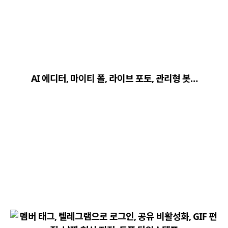
close
explore
search
사이트 메뉴 이동
AI 에디터, 마이티 폴, 라이브 포토, 관리형 봇…
Home
다운로드
가이드
활용팁
스티커
보안
채널·봇
지갑·미니앱
소식·FAQ
arrow_forward
Home 바로가기