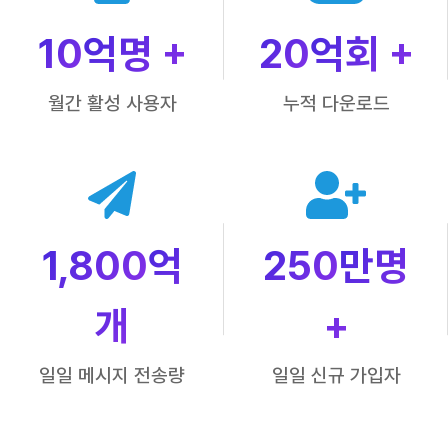
10
억명 +
20
억회 +
월간 활성 사용자
누적 다운로드
1,800
억
250
만명
개
+
일일 메시지 전송량
일일 신규 가입자