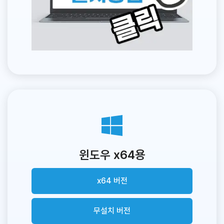
윈도우 x64용
x64 버전
무설치 버전