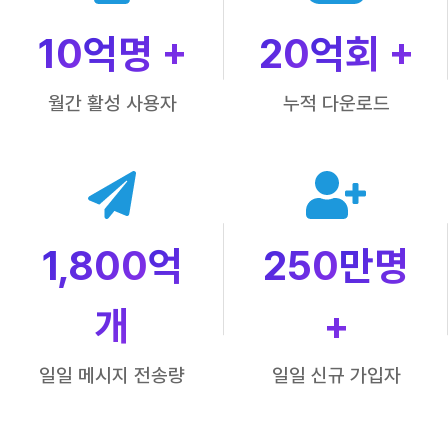
10
억명 +
20
억회 +
월간 활성 사용자
누적 다운로드
1,800
억
250
만명
개
+
일일 메시지 전송량
일일 신규 가입자