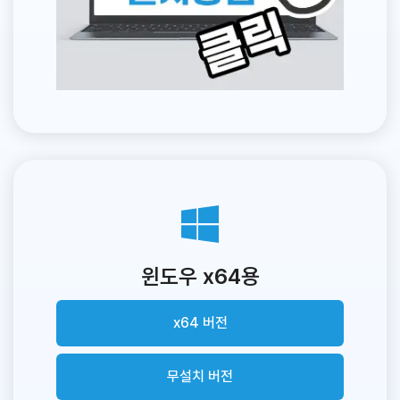
윈도우 x64용
x64 버전
무설치 버전