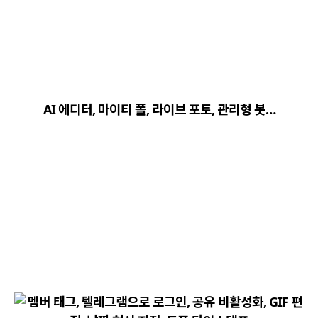
close
explore
search
사이트 메뉴 이동
AI 에디터, 마이티 폴, 라이브 포토, 관리형 봇…
Home
다운로드
가이드
활용팁
스티커
보안
채널·봇
지갑·미니앱
소식·FAQ
arrow_forward
Home 바로가기