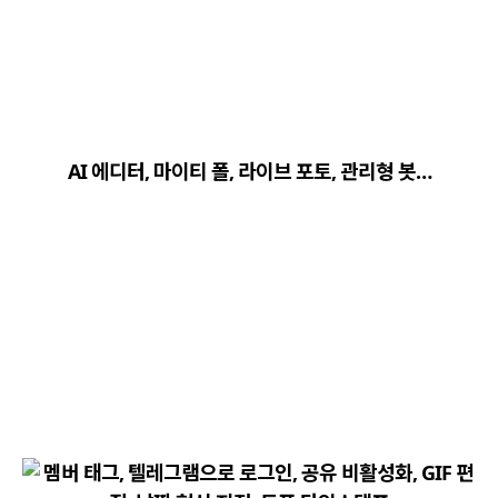
close
explore
search
사이트 메뉴 이동
AI 에디터, 마이티 폴, 라이브 포토, 관리형 봇…
Home
다운로드
가이드
활용팁
스티커
보안
채널·봇
지갑·미니앱
소식·FAQ
arrow_forward
Home 바로가기