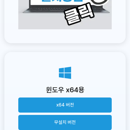
윈도우 x64용
x64 버전
무설치 버전