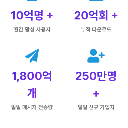
10
억명 +
20
억회 +
월간 활성 사용자
누적 다운로드
1,800
억
250
만명
개
+
일일 메시지 전송량
일일 신규 가입자