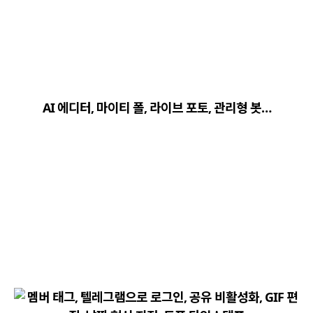
close
explore
search
사이트 메뉴 이동
AI 에디터, 마이티 폴, 라이브 포토, 관리형 봇…
Home
다운로드
가이드
활용팁
스티커
보안
채널·봇
지갑·미니앱
소식·FAQ
arrow_forward
Home 바로가기