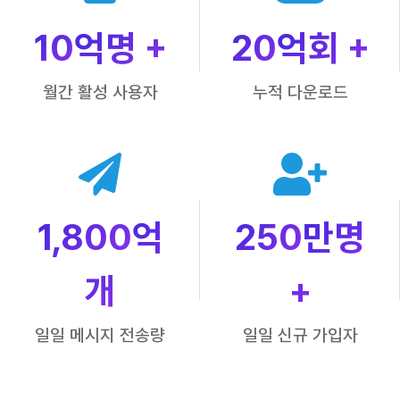
10
억명 +
20
억회 +
월간 활성 사용자
누적 다운로드
1,800
억
250
만명
개
+
일일 메시지 전송량
일일 신규 가입자