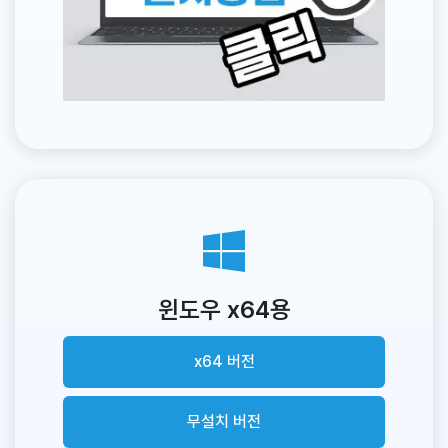
윈도우 x64용
x64 버전
무설치 버전