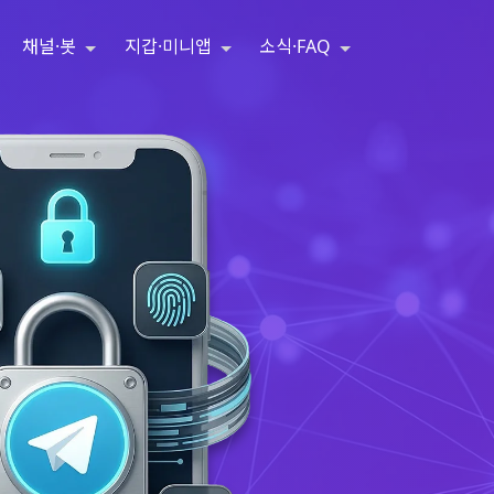
채널·봇
지갑·미니앱
소식·FAQ