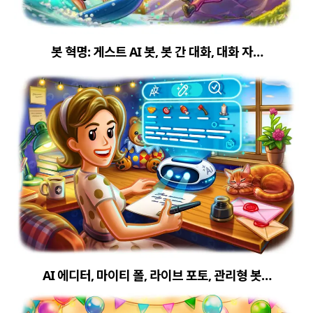
봇 혁명: 게스트 AI 봇, 봇 간 대화, 대화 자…
close
explore
search
사이트 메뉴 이동
Home
다운로드
가이드
활용팁
스티커
보안
채널·봇
지갑·미니앱
소식·FAQ
arrow_forward
Home 바로가기
AI 에디터, 마이티 폴, 라이브 포토, 관리형 봇…