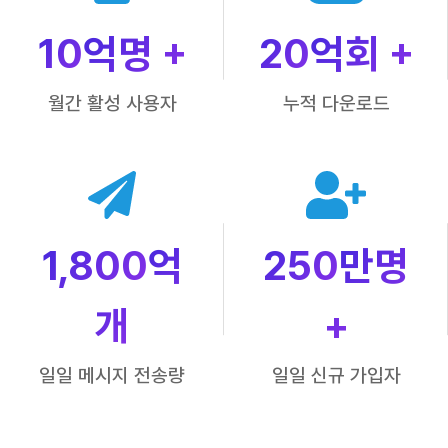
10
억명 +
20
억회 +
월간 활성 사용자
누적 다운로드
1,800
억
250
만명
개
+
일일 메시지 전송량
일일 신규 가입자