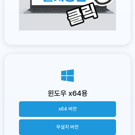
윈도우 x64용
x64 버전
무설치 버전