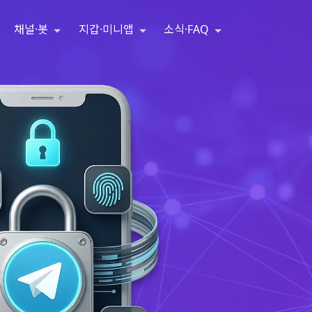
채널·봇
지갑·미니앱
소식·FAQ