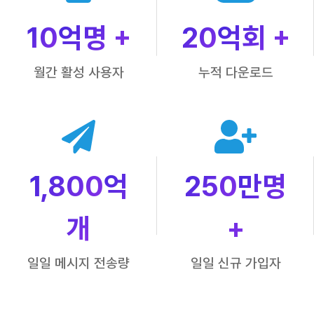
10
억명 +
20
억회 +
월간 활성 사용자
누적 다운로드
1,800
억
250
만명
개
+
일일 메시지 전송량
일일 신규 가입자