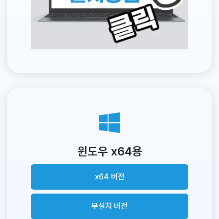
윈도우 x64용
x64 버전
무설치 버전