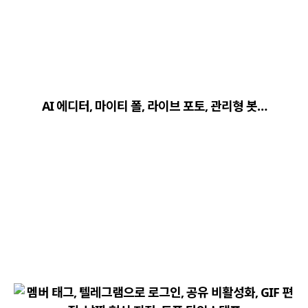
close
explore
search
사이트 메뉴 이동
AI 에디터, 마이티 폴, 라이브 포토, 관리형 봇…
Home
다운로드
가이드
활용팁
스티커
보안
채널·봇
지갑·미니앱
소식·FAQ
arrow_forward
Home 바로가기