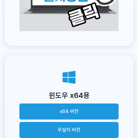
윈도우 x64용
x64 버전
무설치 버전