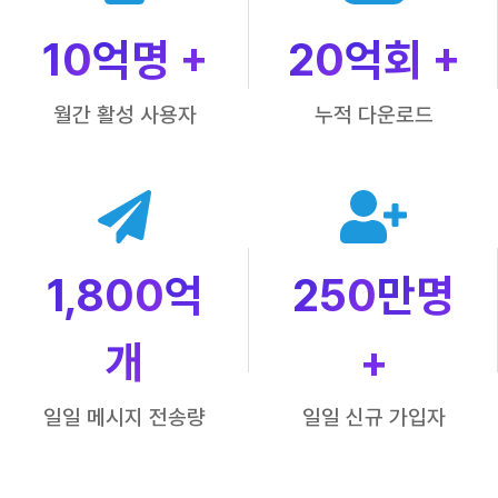
10
억명 +
20
억회 +
월간 활성 사용자
누적 다운로드
1,800
억
250
만명
개
+
일일 메시지 전송량
일일 신규 가입자