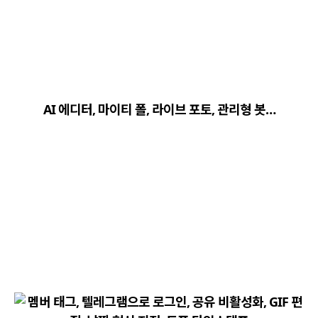
close
explore
search
사이트 메뉴 이동
AI 에디터, 마이티 폴, 라이브 포토, 관리형 봇…
Home
다운로드
가이드
활용팁
스티커
보안
채널·봇
지갑·미니앱
소식·FAQ
arrow_forward
Home 바로가기