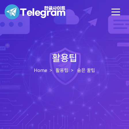
활용팁
Home
활용팁
숨은 꿀팁