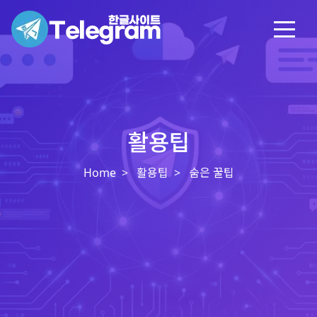
활용팁
Home
활용팁
숨은 꿀팁