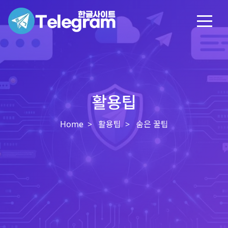
활용팁
Home
활용팁
숨은 꿀팁