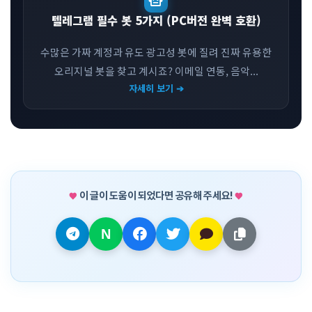
smart_toy
텔레그램 필수 봇 5가지 (PC버전 완벽 호환)
수많은 가짜 계정과 유도 광고성 봇에 질려 진짜 유용한
오리지널 봇을 찾고 계시죠? 이메일 연동, 음악...
자세히 보기 ➔
이 글이 도움이 되었다면 공유해 주세요!