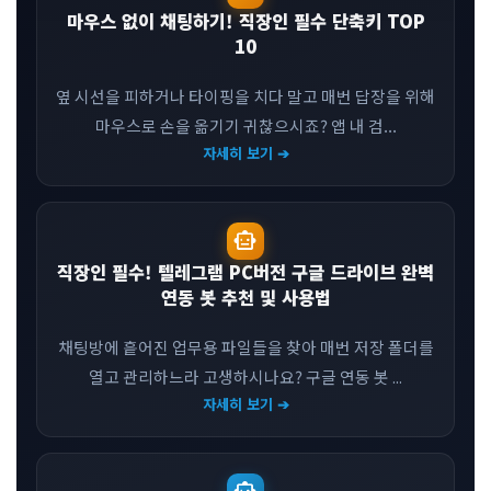
마우스 없이 채팅하기! 직장인 필수 단축키 TOP
10
옆 시선을 피하거나 타이핑을 치다 말고 매번 답장을 위해
마우스로 손을 옮기기 귀찮으시죠? 앱 내 검...
자세히 보기 ➔
smart_toy
직장인 필수! 텔레그램 PC버전 구글 드라이브 완벽
연동 봇 추천 및 사용법
채팅방에 흩어진 업무용 파일들을 찾아 매번 저장 폴더를
열고 관리하느라 고생하시나요? 구글 연동 봇 ...
자세히 보기 ➔