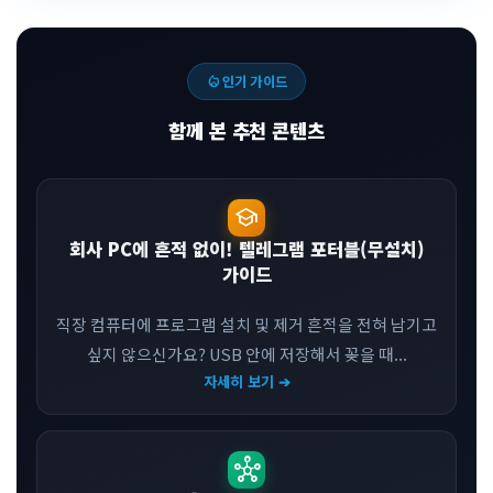
local_fire_department
인기 가이드
함께 본 추천 콘텐츠
school
회사 PC에 흔적 없이! 텔레그램 포터블(무설치)
가이드
직장 컴퓨터에 프로그램 설치 및 제거 흔적을 전혀 남기고
싶지 않으신가요? USB 안에 저장해서 꽂을 때...
자세히 보기 ➔
hub