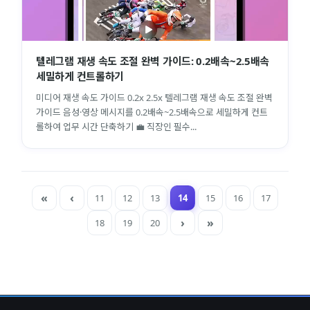
텔레그램 재생 속도 조절 완벽 가이드: 0.2배속~2.5배속
세밀하게 컨트롤하기
미디어 재생 속도 가이드 0.2x 2.5x 텔레그램 재생 속도 조절 완벽
가이드 음성·영상 메시지를 0.2배속~2.5배속으로 세밀하게 컨트
롤하여 업무 시간 단축하기 💼 직장인 필수...
11
12
13
14
15
16
17
18
19
20
close
explore
search
사이트 메뉴 이동