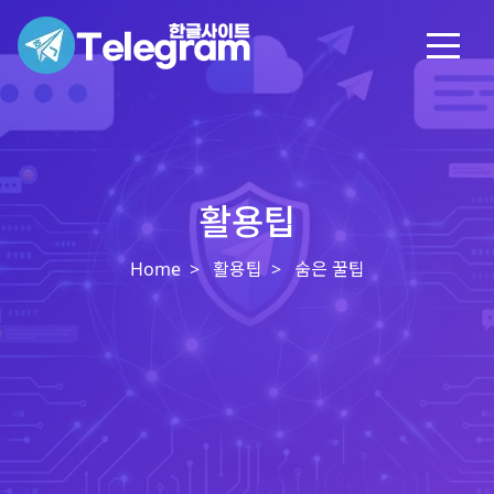
활용팁
Home
활용팁
숨은 꿀팁