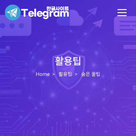
활용팁
Home
활용팁
숨은 꿀팁