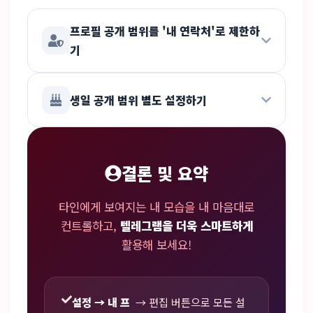
프로필 공개 범위를 '내 연락처'로 제한하
기
프로필을 멋지게 꾸몄다면,
설정 → 개인정보 및
보안
에서 프로필 사진·소개 글의 공개 범위를
'내
생일 공개 범위 별도 설정하기
연락처'
로 설정하세요. 업무상 번호만 아는
사람들에게 사생활이 노출되는 것을 방지합니다!
생일도 공개 범위를 따로 설정할 수 있습니다.
전체
공개, 내 연락처만, 아무도 못 보게
세 가지 중 선택
결론 및 요약
가능하니, 친한 친구에게만 보여줄 때는 '내
연락처'로 설정해 보세요!
타인에게 보여지는 내 모습을 내 마음대로
컨트롤하고,
텔레그램을 더욱 스마트하게
활용해 보세요!
설정 → 내 프
→ 편집 버튼으로 모든 설