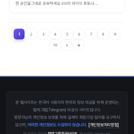
한 순간을그대로 공유하세요 iOS의 라이브 포토나 ...
1
2
3
4
5
6
7
8
9
10
close
explore
search
사이트 메뉴 이동
Home
다운로드
가이드
활용팁
스티커
보안
본 웹사이트는 한국어 사용자의 편의와 정보 제공을 위해 운영되는
텔레그램(Telegram) 비공식 사이트입니다.
채널·봇
지갑·미니앱
소식·FAQ
방문자님의 개인정보 보호를 위해 일체의 회원가입 절차를 요구하지
않으며,
어떠한 개인정보도 수집하지 않습니다.
[개인정보처리방침]
arrow_forward
Home 바로가기
© 2014-2026
텔레그램 한글사이트
. All rights reserved.