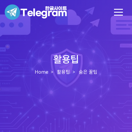
활용팁
Home
활용팁
숨은 꿀팁