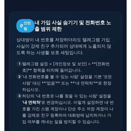
내 가입 사실 숨기기 및 전화번호 노
안전
security
출 범위 제한
팁
상대방이 내 번호를 저장하더라도 텔레그램 가입
사실이 강제 친구 추가되어 상대에게 노출되지 않
도록 하는 사생활 보호 세팅입니다.
텔레그램 설정 > [개인정보 및 보안] > **[전화번
1
호]** 항목을 터치해 들어갑니다.
'내 전화번호를 볼 수 있는 사람' 설정을 기본 '모든
2
사람' 대신 **'없음'** 또는 **'내 연락처'**로 한정
하십시오.
하단의 '내 번호로 나를 찾을 수 있는 사람' 설정을
3
'내 연락처'
로 변경하십시오. 이렇게 설정하면 내 번
호를 가진 스팸 계정이나 단순 주소 저장 계정이 나
를 강제로 친구 등록하여 대화방에 납치하거나 가
입 여부를 캐내는 일을 방지할 수 있습니다.