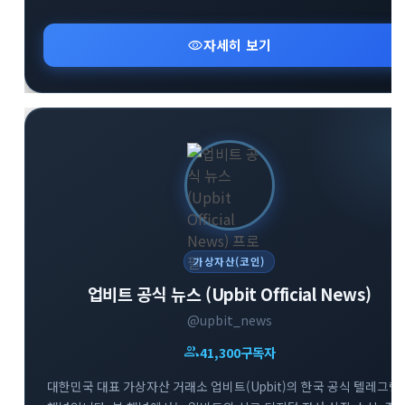
유용하게 활용할 수 있는 다양한 실물 이벤트와 혜택을 엄선하여
소개해 드립니다. 합리적이고 현명한 크립토 투자를 시작하고 싶다면
visibility
자세히 보기
지금 바로 참여해 보세요.
가상자산(코인)
업비트 공식 뉴스 (Upbit Official News)
@upbit_news
group
41,300
구독자
대한민국 대표 가상자산 거래소 업비트(Upbit)의 한국 공식 텔레그램