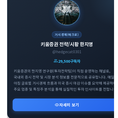
거시경제(매크로)
키움증권 전략/시황 한지영
@hedgecat0301
group
29,500
구독자
키움증권의 한지영 연구원(투자전략팀)이 직접 운영하는 채널로,
국내외 증시 전략 및 시장 분석 정보를 전문적으로 공유합니다. 매일
아침 글로벌 거시경제 흐름과 미국 증시 마감 이슈를 요약해 제공하며,
주요 업종 및 특징주 분석을 통해 실질적인 투자 인사이트를 전합니다.
복잡한 매크로 지표와 시장 변동성 속에서 키움증권 전문가의 명쾌하
신속한 분석을 만나볼 수 있는 경제·금융 브리핑 채널입니다.
visibility
자세히 보기