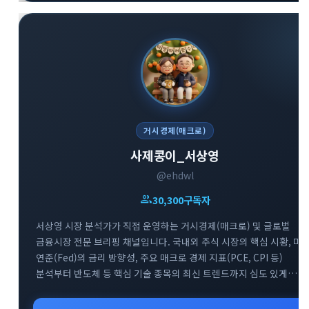
거시경제(매크로)
사제콩이_서상영
@ehdwl
group
30,300
구독자
서상영 시장 분석가가 직접 운영하는 거시경제(매크로) 및 글로벌
금융시장 전문 브리핑 채널입니다. 국내외 주식 시장의 핵심 시황, 미
연준(Fed)의 금리 방향성, 주요 매크로 경제 지표(PCE, CPI 등)
분석부터 반도체 등 핵심 기술 종목의 최신 트렌드까지 심도 있게
다룹니다. 매일 아침 글로벌 거시 흐름을 파악하고 변동성 높은 시장에
지혜롭게 대처할 수 있도록 차별화된 통찰을 제공합니다.