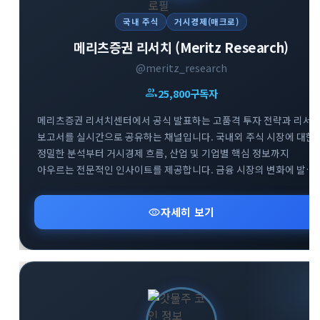
국내 주식
거시경제(매크로)
메리츠증권 리서치 (Meritz Research)
@meritz_research
group
25,800
구독자
메리츠증권 리서치센터에서 공식 발표하는 고품격 투자 전략과 리서
보고서를 실시간으로 공유하는 채널입니다. 국내외 주식 시장에 대한
정밀한 분석부터 거시경제 흐름, 산업 및 기업별 핵심 정보까지
아우르는 전문적인 인사이트를 제공합니다. 금융 시장의 변화에 발
빠르게 대처하고 성공적인 투자 포트폴리오를 구축할 수 있도록 신뢰
높은 데이터를 엄선하여 전달해 드립니다.
visibility
자세히 보기