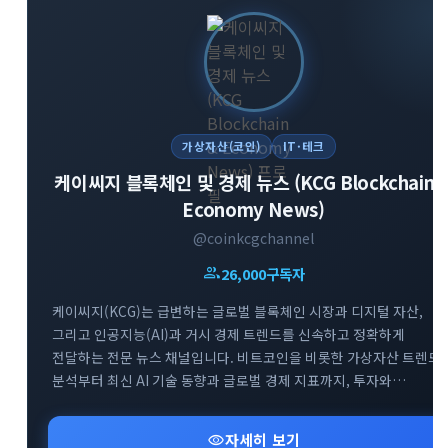
가상자산(코인)
IT·테크
케이씨지 블록체인 및 경제 뉴스 (KCG Blockchain 
Economy News)
@coinkcgchannel
group
26,000
구독자
케이씨지(KCG)는 급변하는 글로벌 블록체인 시장과 디지털 자산,
그리고 인공지능(AI)과 거시 경제 트렌드를 신속하고 정확하게
전달하는 전문 뉴스 채널입니다. 비트코인을 비롯한 가상자산 트렌드
분석부터 최신 AI 기술 동향과 글로벌 경제 지표까지, 투자와
비즈니스에 필수적인 핵심 정보만을 엄선하여 제공합니다. 공식
웹사이트 및 소통방(카카오톡, 텔레그램 그룹)을 통해 커뮤니티
visibility
자세히 보기