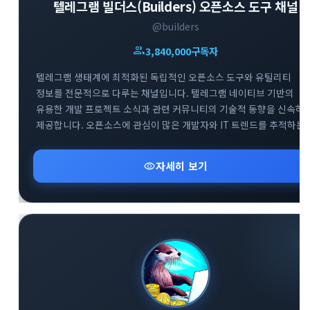
텔레그램 빌더스(Builders) 오픈소스 도구 채널
@builders
group
3,840,000
구독자
텔레그램 생태계에 최적화된 독립적인 오픈소스 도구와 유틸리티
close
explore
search
사이트 메뉴 이동
정보를 전문적으로 다루는 채널입니다. 텔레그램 네이티브 기반의
유용한 개발 프로젝트 소식과 관련 커뮤니티의 기술적 동향을 신속하
제공합니다. 오픈소스에 관심이 많은 개발자와 IT 트렌드를 추적하는
Home
다운로드
가이드
사용자들을 위해 실용적이고 혁신적인 도구들의 업데이트 현황을 깊
있게 전달하고 있습니다.
visibility
자세히 보기
활용팁
스티커
보안
채널·봇
지갑·미니앱
소식·FAQ
arrow_forward
Home 바로가기