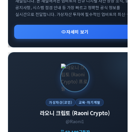
채널입니다. 본 채널에서는 업비트의 신규 디지털 자산 상장 소식, 중
공지사항, 시스템 점검 안내 등 가장 빠르고 정확한 공식 정보를
실시간으로 전달합니다. 가상자산 투자에 필수적인 업비트의 최신
뉴스를 텔레그램을 통해 가장 신속하게 받아보세요. 투자자분들의
안전하고 현명한 거래를 돕기 위한 공식 소통 창구로서 신뢰할 수 있는
visibility
자세히 보기
정보만을 제공합니다.
가상자산(코인)
교육·자기계발
라오니 크립토 (Raoni Crypto)
@Raoni1
group
63,100
구독자