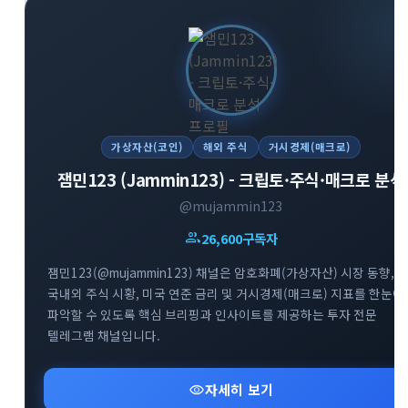
가상자산(코인)
해외 주식
거시경제(매크로)
잼민123 (Jammin123) - 크립토·주식·매크로 분석
@mujammin123
group
26,600
구독자
잼민123(@mujammin123) 채널은 암호화폐(가상자산) 시장 동향,
국내외 주식 시황, 미국 연준 금리 및 거시경제(매크로) 지표를 한눈에
파악할 수 있도록 핵심 브리핑과 인사이트를 제공하는 투자 전문
텔레그램 채널입니다.
visibility
자세히 보기