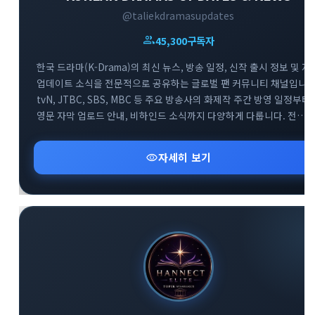
@taliekdramasupdates
group
45,300
구독자
한국 드라마(K-Drama)의 최신 뉴스, 방송 일정, 신작 출시 정보 및 자
업데이트 소식을 전문적으로 공유하는 글로벌 팬 커뮤니티 채널입니다
tvN, JTBC, SBS, MBC 등 주요 방송사의 화제작 주간 방영 일정부터
영문 자막 업로드 안내, 비하인드 소식까지 다양하게 다룹니다. 전
세계의 한국 드라마 팬들이 함께 모여 실시간으로 방영 정보를
확인하고 소통하는 대규모 정보 교류의 공간입니다.
visibility
자세히 보기