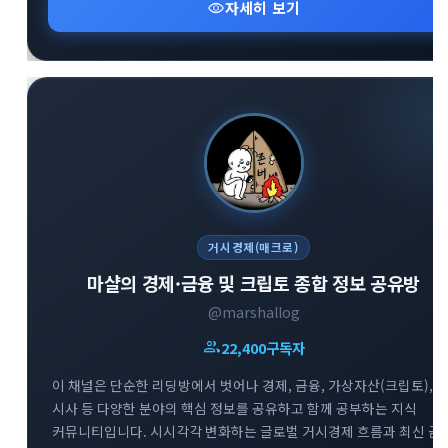
visibility
자세히 보기
거시경제(매크로)
마샬의 경제·금융 및 크립토 종합 정보 공유방
@marshallog
group
22,400
구독자
이 채널은 단순한 리딩방에서 벗어나 경제, 금융, 가상자산(크립토),
시사 등 다양한 분야의 핵심 정보를 공유하고 함께 공부하는 지식
커뮤니티입니다. 시시각각 변화하는 글로벌 거시경제 흐름과 최신 금