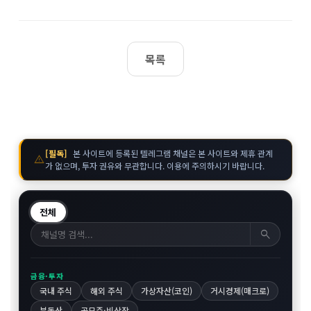
목록
[필독]
본 사이트에 등록된 텔레그램 채널은 본 사이트와 제휴 관계
warning
가 없으며, 투자 권유와 무관합니다. 이용에 주의하시기 바랍니다.
전체
search
금융·투자
국내 주식
해외 주식
가상자산(코인)
거시경제(매크로)
부동산
공모주·비상장