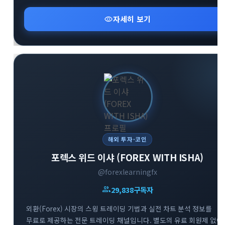
핵심 알림과 커뮤니티 오픈채팅방 등 유용한 소통 창구 정보를
신속하게 확인하실 수 있습니다.
visibility
자세히 보기
해외 투자·코인
포렉스 위드 이샤 (FOREX WITH ISHA)
@forexlearningfx
group
29,838
구독자
외환(Forex) 시장의 스윙 트레이딩 기법과 실전 차트 분석 정보를
무료로 제공하는 전문 트레이딩 채널입니다. 별도의 유료 회원제 없이