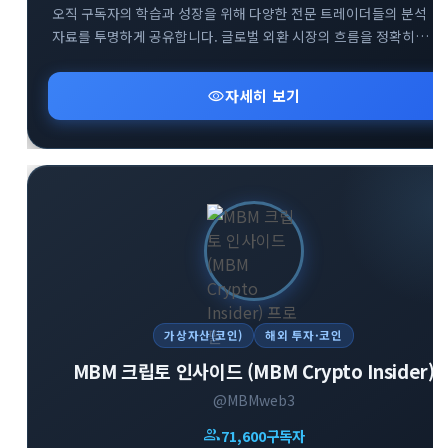
오직 구독자의 학습과 성장을 위해 다양한 전문 트레이더들의 분석
자료를 투명하게 공유합니다. 글로벌 외환 시장의 흐름을 정확히
파악하고 성공적인 스윙 트레이딩 전략을 구축할 수 있도록 핵심
인사이트를 전달합니다. 외환 투자 초보자부터 실전 매매자까지 부담
visibility
자세히 보기
없이 유용한 금융 정보를 얻어가실 수 있습니다.
가상자산(코인)
해외 투자·코인
MBM 크립토 인사이드 (MBM Crypto Insider)
@MBMweb3
group
71,600
구독자