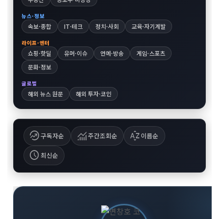
뉴스·정보
속보·종합
IT·테크
정치·사회
교육·자기계발
라이프·엔터
쇼핑·핫딜
유머·이슈
연예·방송
게임·스포츠
문화·정보
글로벌
해외 뉴스 원문
해외 투자·코인
whatshot
monitoring
sort_by_alpha
구독자순
주간조회순
이름순
schedule
최신순