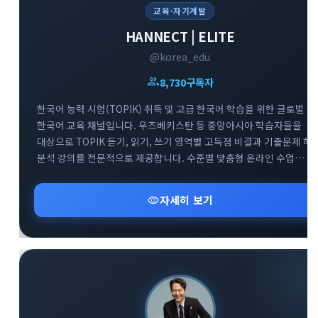
교육·자기계발
HANNECT | ELITE
@korea_edu
group
8,730
구독자
한국어 능력 시험(TOPIK) 취득 및 고급 한국어 학습을 위한 글로벌
한국어 교육 채널입니다. 우즈베키스탄 등 중앙아시아 학습자들을
대상으로 TOPIK 듣기, 읽기, 쓰기 영역별 고득점 비결과 기출문제 해
분석 강의를 전문적으로 제공합니다. 수준별 맞춤형 온라인 수업
정보와 효과적인 한국어 실력 향상을 돕는 교육 자료들을 공유하는
전문 아카데미 소통 공간입니다.
visibility
자세히 보기