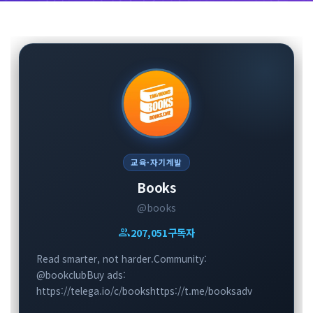
교육·자기계발
Books
@books
group
207,051
구독자
Read smarter, not harder.Community:
@bookclubBuy ads:
https://telega.io/c/bookshttps://t.me/booksadv