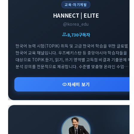
교육·자기계발
HANNECT | ELITE
@korea_edu
group
8,730
구독자
한국어 능력 시험(TOPIK) 취득 및 고급 한국어 학습을 위한 글로벌
한국어 교육 채널입니다. 우즈베키스탄 등 중앙아시아 학습자들을
대상으로 TOPIK 듣기, 읽기, 쓰기 영역별 고득점 비결과 기출문제 해
분석 강의를 전문적으로 제공합니다. 수준별 맞춤형 온라인 수업
정보와 효과적인 한국어 실력 향상을 돕는 교육 자료들을 공유하는
전문 아카데미 소통 공간입니다.
visibility
자세히 보기