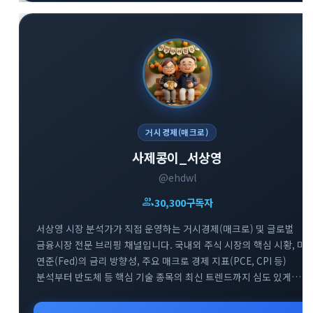
거시경제(매크로)
사제콩이_서상영
@ehdwl
group
30,300
구독자
서상영 시장 분석가가 직접 운영하는 거시경제(매크로) 및 글로벌
금융시장 전문 브리핑 채널입니다. 국내외 주식 시장의 핵심 시황, 미
연준(Fed)의 금리 방향성, 주요 매크로 경제 지표(PCE, CPI 등)
분석부터 반도체 등 핵심 기술 종목의 최신 트렌드까지 심도 있게
다룹니다. 매일 아침 글로벌 거시 흐름을 파악하고 변동성 높은 시장에
지혜롭게 대처할 수 있도록 차별화된 통찰을 제공합니다.