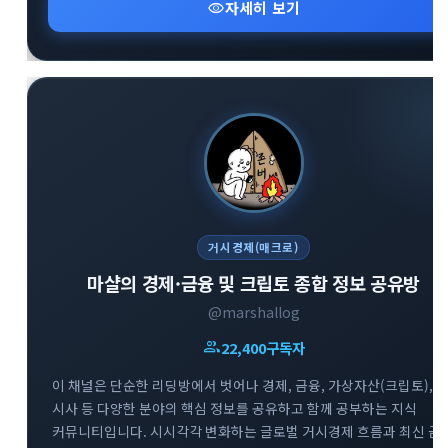
visibility
자세히 보기
거시경제(매크로)
마샬의 경제·금융 및 크립토 종합 정보 공유방
@marshallog
group
22,400
구독자
이 채널은 단순한 리딩방에서 벗어나 경제, 금융, 가상자산(크립토),
시사 등 다양한 분야의 핵심 정보를 공유하고 함께 공부하는 지식
커뮤니티입니다. 시시각각 변화하는 글로벌 거시경제 흐름과 최신 금