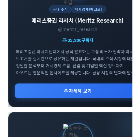
국내 주식
거시경제(매크로)
메리츠증권 리서치 (Meritz Research)
@meritz_research
group
25,800
구독자
메리츠증권 리서치센터에서 공식 발표하는 고품격 투자 전략과 리서
보고서를 실시간으로 공유하는 채널입니다. 국내외 주식 시장에 대한
정밀한 분석부터 거시경제 흐름, 산업 및 기업별 핵심 정보까지
아우르는 전문적인 인사이트를 제공합니다. 금융 시장의 변화에 발
빠르게 대처하고 성공적인 투자 포트폴리오를 구축할 수 있도록 신뢰
높은 데이터를 엄선하여 전달해 드립니다.
visibility
자세히 보기