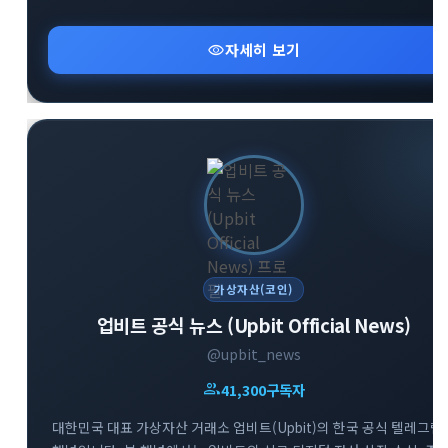
유용하게 활용할 수 있는 다양한 실물 이벤트와 혜택을 엄선하여
소개해 드립니다. 합리적이고 현명한 크립토 투자를 시작하고 싶다면
visibility
자세히 보기
지금 바로 참여해 보세요.
가상자산(코인)
업비트 공식 뉴스 (Upbit Official News)
@upbit_news
group
41,300
구독자
대한민국 대표 가상자산 거래소 업비트(Upbit)의 한국 공식 텔레그램