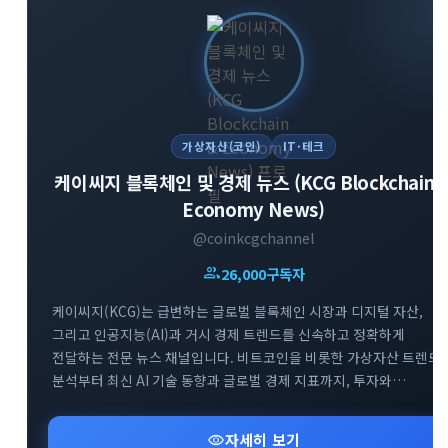
가상자산(코인)
IT·테크
케이씨지 블록체인 및 경제 뉴스 (KCG Blockchain 
Economy News)
@coinkcgchannel
group
26,000
구독자
케이씨지(KCG)는 급변하는 글로벌 블록체인 시장과 디지털 자산,
그리고 인공지능(AI)과 거시 경제 트렌드를 신속하고 정확하게
전달하는 전문 뉴스 채널입니다. 비트코인을 비롯한 가상자산 트렌드
분석부터 최신 AI 기술 동향과 글로벌 경제 지표까지, 투자와
비즈니스에 필수적인 핵심 정보만을 엄선하여 제공합니다. 공식
웹사이트 및 소통방(카카오톡, 텔레그램 그룹)을 통해 커뮤니티
visibility
자세히 보기