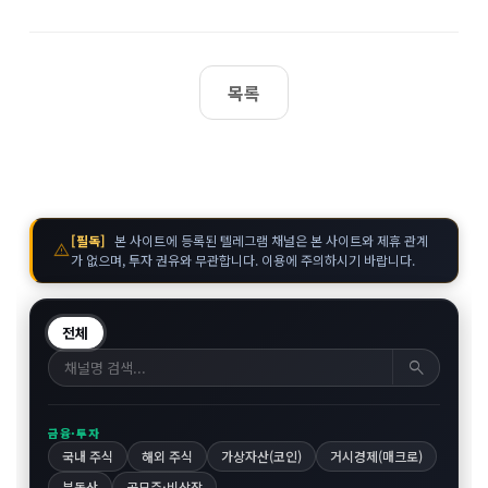
목록
[필독]
본 사이트에 등록된 텔레그램 채널은 본 사이트와 제휴 관계
warning
가 없으며, 투자 권유와 무관합니다. 이용에 주의하시기 바랍니다.
전체
search
금융·투자
국내 주식
해외 주식
가상자산(코인)
거시경제(매크로)
부동산
공모주·비상장