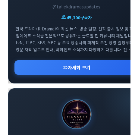
@taliekdramasupdates
group
45,300
구독자
한국 드라마(K-Drama)의 최신 뉴스, 방송 일정, 신작 출시 정보 및 자
업데이트 소식을 전문적으로 공유하는 글로벌 팬 커뮤니티 채널입니다
tvN, JTBC, SBS, MBC 등 주요 방송사의 화제작 주간 방영 일정부터
영문 자막 업로드 안내, 비하인드 소식까지 다양하게 다룹니다. 전
세계의 한국 드라마 팬들이 함께 모여 실시간으로 방영 정보를
확인하고 소통하는 대규모 정보 교류의 공간입니다.
visibility
자세히 보기