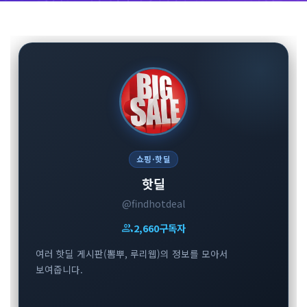
쇼핑·핫딜
핫딜
@findhotdeal
group
2,660
구독자
여러 핫딜 게시판(뽐뿌, 루리웹)의 정보를 모아서
보여줍니다.