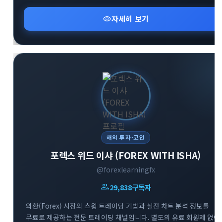
핵심 알림과 커뮤니티 오픈채팅방 등 유용한 소통 창구 정보를
신속하게 확인하실 수 있습니다.
visibility
자세히 보기
해외 투자·코인
포렉스 위드 이샤 (FOREX WITH ISHA)
@forexlearningfx
group
29,838
구독자
외환(Forex) 시장의 스윙 트레이딩 기법과 실전 차트 분석 정보를
무료로 제공하는 전문 트레이딩 채널입니다. 별도의 유료 회원제 없이