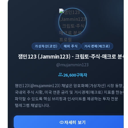
가상자산(코인)
해외 주식
거시경제(매크로)
잼민123 (Jammin123) - 크립토·주식·매크로 분석
@mujammin123
group
26,600
구독자
잼민123(@mujammin123) 채널은 암호화폐(가상자산) 시장 동향,
국내외 주식 시황, 미국 연준 금리 및 거시경제(매크로) 지표를 한눈에
파악할 수 있도록 핵심 브리핑과 인사이트를 제공하는 투자 전문
텔레그램 채널입니다.
visibility
자세히 보기