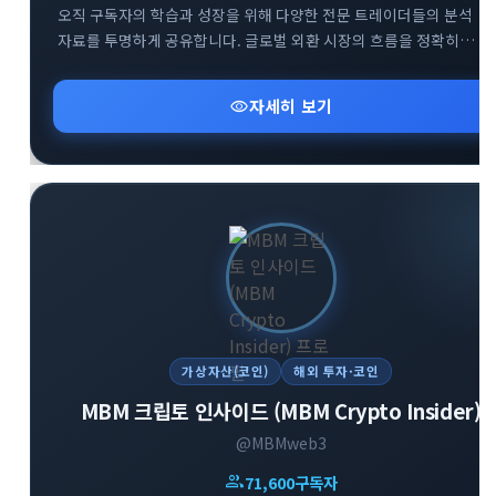
오직 구독자의 학습과 성장을 위해 다양한 전문 트레이더들의 분석
자료를 투명하게 공유합니다. 글로벌 외환 시장의 흐름을 정확히
파악하고 성공적인 스윙 트레이딩 전략을 구축할 수 있도록 핵심
인사이트를 전달합니다. 외환 투자 초보자부터 실전 매매자까지 부담
visibility
자세히 보기
없이 유용한 금융 정보를 얻어가실 수 있습니다.
가상자산(코인)
해외 투자·코인
MBM 크립토 인사이드 (MBM Crypto Insider)
@MBMweb3
group
71,600
구독자