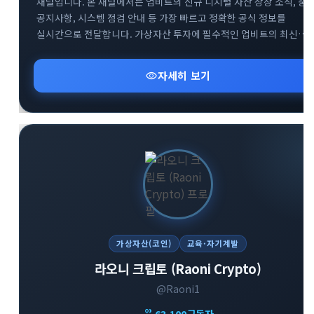
채널입니다. 본 채널에서는 업비트의 신규 디지털 자산 상장 소식, 중
공지사항, 시스템 점검 안내 등 가장 빠르고 정확한 공식 정보를
실시간으로 전달합니다. 가상자산 투자에 필수적인 업비트의 최신
뉴스를 텔레그램을 통해 가장 신속하게 받아보세요. 투자자분들의
안전하고 현명한 거래를 돕기 위한 공식 소통 창구로서 신뢰할 수 있는
visibility
자세히 보기
정보만을 제공합니다.
가상자산(코인)
교육·자기계발
라오니 크립토 (Raoni Crypto)
@Raoni1
group
63,100
구독자