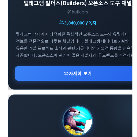
텔레그램 빌더스(Builders) 오픈소스 도구 채널
@builders
group
3,840,000
구독자
텔레그램 생태계에 최적화된 독립적인 오픈소스 도구와 유틸리티
close
explore
search
사이트 메뉴 이동
정보를 전문적으로 다루는 채널입니다. 텔레그램 네이티브 기반의
유용한 개발 프로젝트 소식과 관련 커뮤니티의 기술적 동향을 신속하
제공합니다. 오픈소스에 관심이 많은 개발자와 IT 트렌드를 추적하는
Home
다운로드
가이드
사용자들을 위해 실용적이고 혁신적인 도구들의 업데이트 현황을 깊
있게 전달하고 있습니다.
visibility
자세히 보기
활용팁
스티커
보안
채널·봇
지갑·미니앱
소식·FAQ
arrow_forward
Home 바로가기