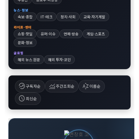
뉴스·정보
속보·종합
IT·테크
정치·사회
교육·자기계발
라이프·엔터
쇼핑·핫딜
유머·이슈
연예·방송
게임·스포츠
문화·정보
글로벌
해외 뉴스 원문
해외 투자·코인
whatshot
monitoring
sort_by_alpha
구독자순
주간조회순
이름순
schedule
최신순