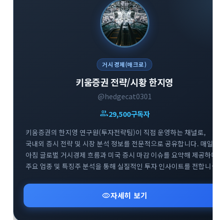
거시경제(매크로)
키움증권 전략/시황 한지영
@hedgecat0301
group
29,500
구독자
키움증권의 한지영 연구원(투자전략팀)이 직접 운영하는 채널로,
국내외 증시 전략 및 시장 분석 정보를 전문적으로 공유합니다. 매일
아침 글로벌 거시경제 흐름과 미국 증시 마감 이슈를 요약해 제공하며,
주요 업종 및 특징주 분석을 통해 실질적인 투자 인사이트를 전합니다.
복잡한 매크로 지표와 시장 변동성 속에서 키움증권 전문가의 명쾌하
신속한 분석을 만나볼 수 있는 경제·금융 브리핑 채널입니다.
visibility
자세히 보기