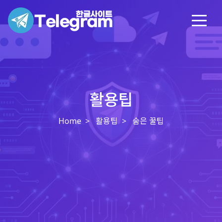
활용팁
Home
활용팁
숨은 꿀팁