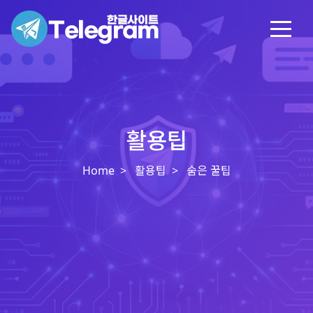
활용팁
Home
활용팁
숨은 꿀팁