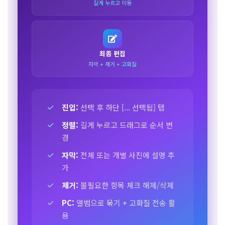
길게 누르고 이동
최종 편집
자막 + 제거 + 고화질
진입:
선택 후 하단 [... 선택됨] 탭
정렬:
길게 누르고 드래그로 순서 변
경
자막:
전체 또는 개별 사진에 설명 추
가
제거:
불필요한 항목 체크 해제/삭제
PC:
앨범으로 묶기 + 고화질 전송 활
용