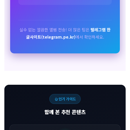
실수 없는 깔끔한 앨범 전송! 더 많은 팁은
텔레그램 한
글사이트(telegram.pe.kr)
에서 확인하세요.
local_fire_department
인기 가이드
함께 본 추천 콘텐츠