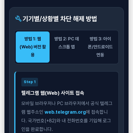
build
기기별/상황별 차단 해제 방법
방법 1: 웹
방법 2: PC 데
방법 3: 아이
(Web) 버전 활
스크톱 앱
폰/안드로이드
용
연동
Step 1
텔레그램 웹(Web) 사이트 접속
모바일 브라우저나 PC 브라우저에서 공식 텔레그
램 웹주소인
web.telegram.org
에 접속합니
다. 국가번호(+82)와 내 전화번호를 기입해 로그
인을 완료합니다.