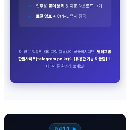
업무용
폴더 분리
& 자동 다운로드 끄기
로컬 암호
+ Ctrl+L 즉시 잠금
더 많은 직장인 텔레그램 활용법이 궁금하시다면,
텔레그램
한글사이트(telegram.pe.kr)
의
[유용한 기능 & 꿀팁]
카
테고리를 확인해 보세요!
local_fire_department
인기 가이드