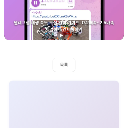
텔레그램 재생 속도 조절 완벽 가이드: 0.2배속~2.5배속
세밀하게 컨트롤하기
목록