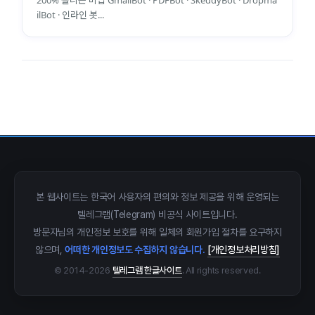
200% 올리는 비법 GmailBot · PDFBot · SkeddyBot · Dropma
ilBot · 인라인 봇...
close
explore
search
사이트 메뉴 이동
Home
다운로드
가이드
활용팁
스티커
보안
본 웹사이트는 한국어 사용자의 편의와 정보 제공을 위해 운영되는
텔레그램(Telegram) 비공식 사이트입니다.
채널·봇
지갑·미니앱
소식·FAQ
방문자님의 개인정보 보호를 위해 일체의 회원가입 절차를 요구하지
않으며,
어떠한 개인정보도 수집하지 않습니다.
[개인정보처리방침]
arrow_forward
Home 바로가기
© 2014-2026
텔레그램 한글사이트
. All rights reserved.