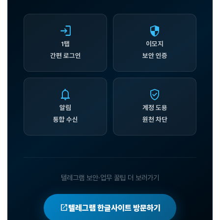
login
security
1탭
이모지
간편 로그인
보안 인증
notifications
gpp_good
알림
계정 도용
통합 수신
원천 차단
텔레그램 보안·업무 꿀팁 더 보러가기
open_in_new
텔레그램 한글사이트 방문하기