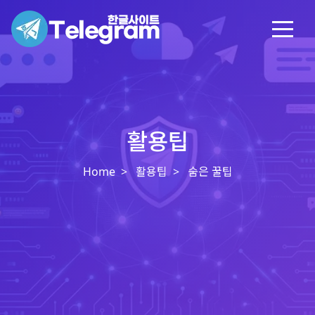
활용팁
Home
활용팁
숨은 꿀팁