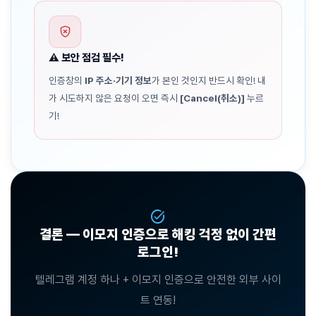
gpp_bad
⚠️ 보안 점검 필수!
인증창의
IP 주소·기기 정보
가 본인 것인지 반드시 확인! 내
가 시도하지 않은 요청이 오면 즉시
[Cancel(취소)]
누르
기!
task_alt
결론 — 이모지 인증으로 해킹 걱정 없이 간편
로그인!
텔레그램 계정 하나 + 이모지 인증으로 안전한 외부 사이
트 연동!