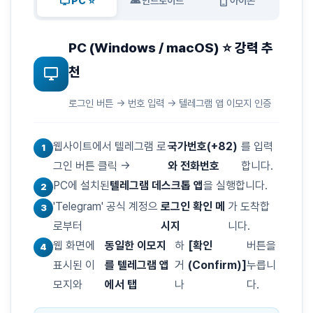
desktop_windows
android
phone_iphone
PC ⭐
안드로이드
아이폰
PC (Windows / macOS) ⭐ 강력 추
desktop_windows
천
로그인 버튼 → 번호 입력 → 텔레그램 앱 이모지 인증
웹사이트에서 텔레그램 로
국가번호(+82)
를 입력
그인 버튼 클릭 →
와 전화번호
합니다.
PC에 설치된
텔레그램 데스크톱 앱
을 실행합니다.
'Telegram' 공식 계정으
로그인 확인 메
가 도착합
로부터
시지
니다.
웹 화면에
동일한 이모지
하
[확인
버튼을
표시된 이
를 텔레그램 앱
거
(Confirm)]
누릅니
모지와
에서 탭
나
다.