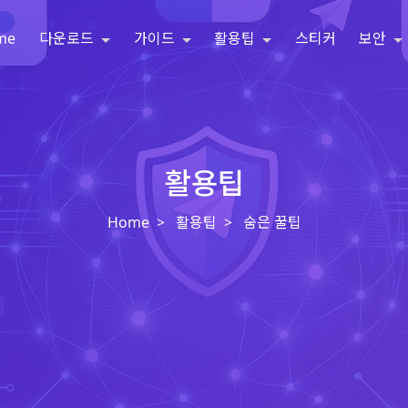
me
다운로드
가이드
활용팁
스티커
보안
활용팁
Home
활용팁
숨은 꿀팁