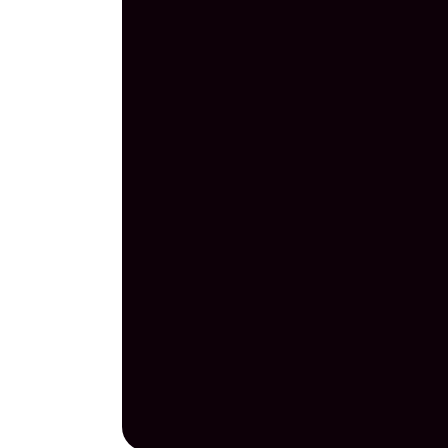
🎀
💝
🎁
⭐
✨