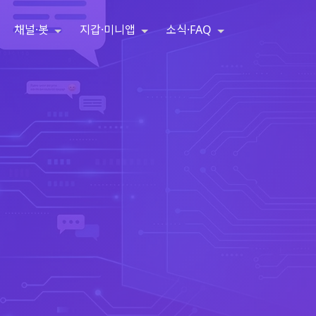
채널·봇
지갑·미니앱
소식·FAQ