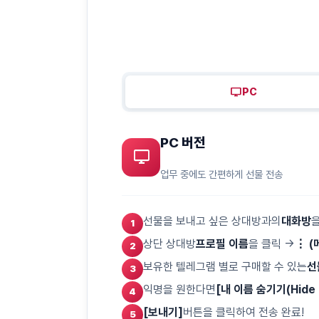
desktop_windows
PC
PC 버전
desktop_windows
업무 중에도 간편하게 선물 전송
선물을 보내고 싶은 상대방과의
대화방
을
상단 상대방
프로필 이름
을 클릭 →
⋮ (
보유한 텔레그램 별로 구매할 수 있는
선
익명을 원한다면
[내 이름 숨기기(Hide 
[보내기]
버튼을 클릭하여 전송 완료!