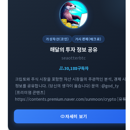
가상자산(코인)
거시경제(매크로)
해달의 투자 정보 공유
seaotterbtc
group
30,188
구독자
크립토와 주식 시장을 포함한 자산 시장들의 주관적인 분석, 경제 시황
정보를 공유합니다. (당신의 생각이 옳습니다) 문의 : @god_ty
[프리미엄 콘텐츠]
https://contents.premium.naver.com/sunmoon/crypto [유튜브]
https://youtube.com/@BTCETH
visibility
자세히 보기