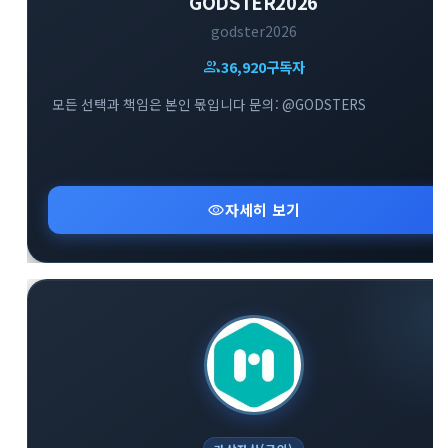
GODSTER2026
godster2026
group
36,920
구독자
모든 선택과 책임은 본인 몫입니다 문의: @GODSTERS
visibility
자세히 보기