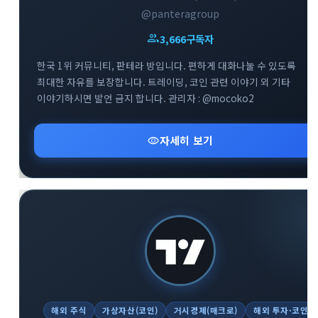
@panteragroup
group
3,666
구독자
한국 1위 커뮤니티, 판테라 방입니다. 편하게 대화나눌 수 있도록
최대한 자유를 보장합니다. 트레이딩, 코인 관련 이야기 외 기타
close
explore
search
사이트 메뉴 이동
이야기하시면 발언 금지 합니다. 관리자 : @mocoko2
visibility
자세히 보기
Home
다운로드
가이드
활용팁
스티커
보안
채널·봇
지갑·미니앱
소식·FAQ
arrow_forward
Home 바로가기
해외 주식
가상자산(코인)
거시경제(매크로)
해외 투자·코인