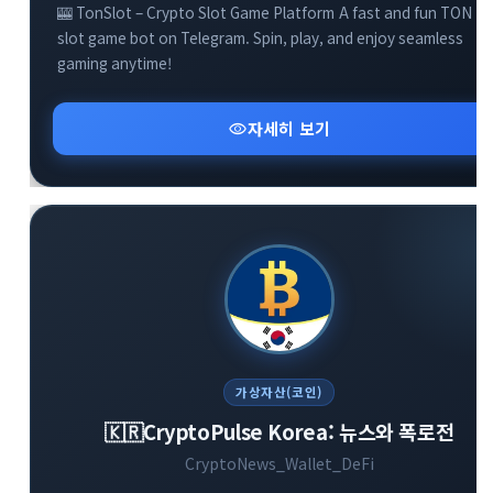
🎰 TonSlot – Crypto Slot Game Platform A fast and fun TON
slot game bot on Telegram. Spin, play, and enjoy seamless
gaming anytime!
visibility
자세히 보기
가상자산(코인)
🇰🇷CryptoPulse Korea: 뉴스와 폭로전
CryptoNews_Wallet_DeFi