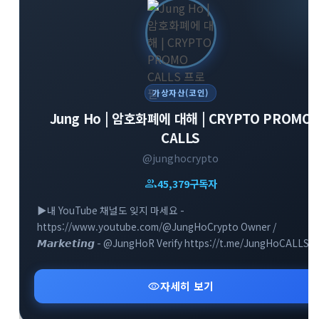
가상자산(코인)
Jung Ho | 암호화폐에 대해 | CRYPTO PROMO
CALLS
@junghocrypto
group
45,379
구독자
▶️내 YouTube 채널도 잊지 마세요 -
https://www.youtube.com/@JungHoCrypto Owner /
𝙈𝙖𝙧𝙠𝙚𝙩𝙞𝙣𝙜 - @JungHoR Verify https://t.me/JungHoCALLS
visibility
자세히 보기