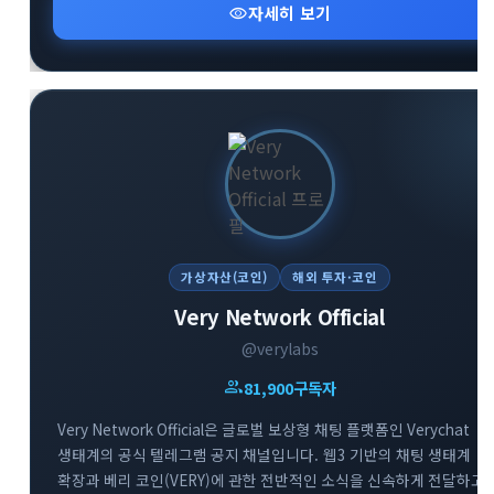
visibility
자세히 보기
가상자산(코인)
해외 투자·코인
Very Network Official
@verylabs
group
81,900
구독자
Very Network Official은 글로벌 보상형 채팅 플랫폼인 Verychat
생태계의 공식 텔레그램 공지 채널입니다. 웹3 기반의 채팅 생태계
확장과 베리 코인(VERY)에 관한 전반적인 소식을 신속하게 전달하고