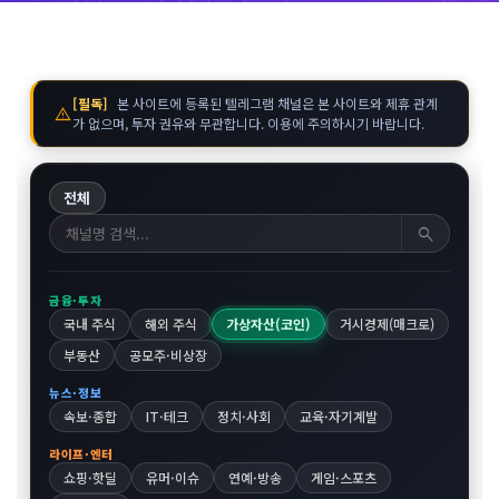
[필독]
본 사이트에 등록된 텔레그램 채널은 본 사이트와 제휴 관계
warning
가 없으며, 투자 권유와 무관합니다. 이용에 주의하시기 바랍니다.
전체
search
금융·투자
국내 주식
해외 주식
가상자산(코인)
거시경제(매크로)
부동산
공모주·비상장
뉴스·정보
속보·종합
IT·테크
정치·사회
교육·자기계발
라이프·엔터
쇼핑·핫딜
유머·이슈
연예·방송
게임·스포츠