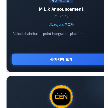
가상자산(코인)
MiL.k Announcement
milkplay
group
39,200
구독자
A blockchain-based point integration platform
visibility
자세히 보기