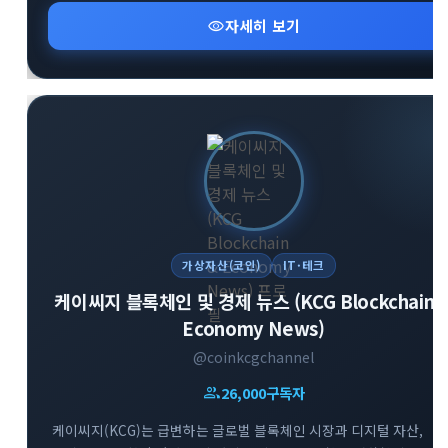
투자 문화를 지향합니다. 시장의 흐름을 빠르게 파악하고 성공적인
visibility
자세히 보기
투자 인사이트를 넓혀보세요.
가상자산(코인)
IT·테크
케이씨지 블록체인 및 경제 뉴스 (KCG Blockchain 
Economy News)
@coinkcgchannel
group
26,000
구독자
케이씨지(KCG)는 급변하는 글로벌 블록체인 시장과 디지털 자산,