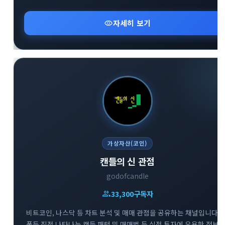
visibility
자세히 보기
가상자산(코인)
캔들의 신 관점
godofcandle
group
33,300
구독자
비트코인, 나스닥 등 차트 분석 및 매매 관점을 공유하는 채널입니다.
폭등 직전 나타나는 캔들 패턴 및 매매법 등 실전 투자에 유용한 정보