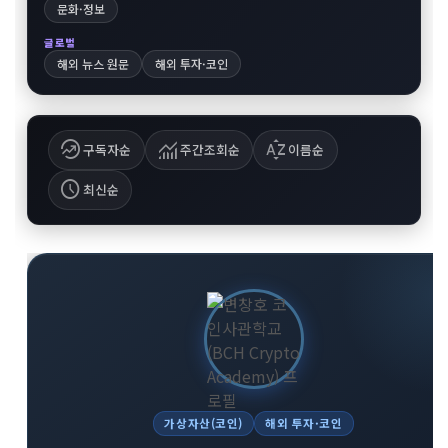
문화·정보
글로벌
해외 뉴스 원문
해외 투자·코인
whatshot
monitoring
sort_by_alpha
구독자순
주간조회순
이름순
schedule
최신순
가상자산(코인)
해외 투자·코인