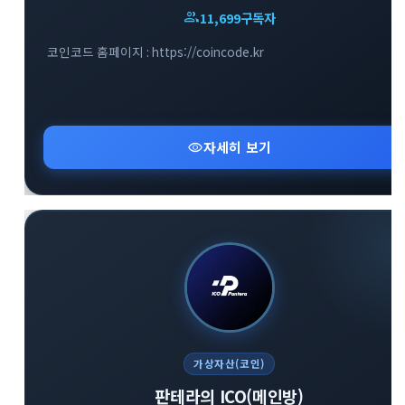
group
11,699
구독자
코인코드 홈페이지 : https://coincode.kr
visibility
자세히 보기
가상자산(코인)
판테라의 ICO(메인방)