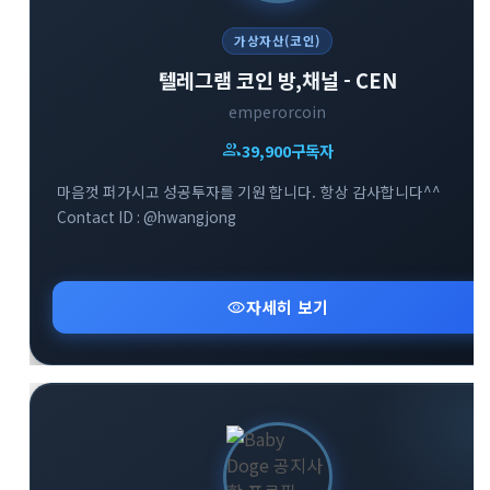
가상자산(코인)
텔레그램 코인 방,채널 - CEN
emperorcoin
group
39,900
구독자
마음껏 퍼가시고 성공투자를 기원 합니다. 항상 감사합니다^^
Contact ID : @hwangjong
visibility
자세히 보기