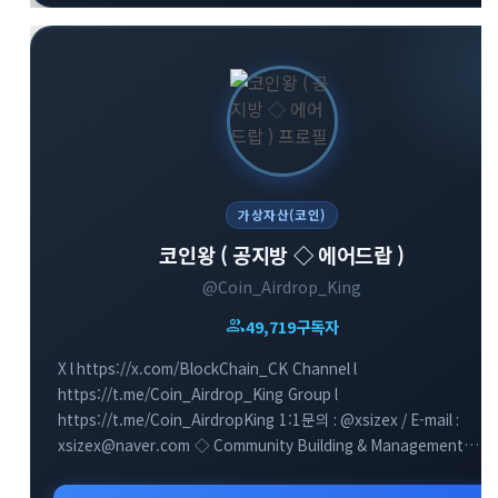
가상자산(코인)
코인왕 ( 공지방 ◇ 에어드랍 )
@Coin_Airdrop_King
group
49,719
구독자
X l https://x.com/BlockChain_CK Channel l
https://t.me/Coin_Airdrop_King Group l
https://t.me/Coin_AirdropKing 1:1문의 : @xsizex / E-mail :
xsizex@naver.com ◇ Community Building & Management
개설일 : 2019.12