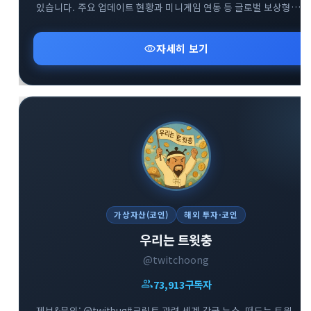
있습니다. 주요 업데이트 현황과 미니게임 연동 등 글로벌 보상형
플랫폼 정보를 확인하세요.
visibility
자세히 보기
가상자산(코인)
해외 투자·코인
우리는 트윗충
@twitchoong
group
73,914
구독자
제보&문의: @twitbug#크립토 관련 세계 각국 뉴스, 떠도는 트윗