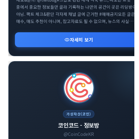
중에서 중요한 정보들만 골라 기록하는 나만의 공간이 곳은 리딩방이
아님. 팩트 체크&판단 각자제 채널 글에 근거한 #매매금지모든 글은
매수, 매도 추천이 아니며, 참고자료도 될 수 없으며, 뉴스의 사실
여부와 수익을 보장하지 않고, 원금 손실이 있을 수 있으니 제 채널 글
근거한 매매는 엄격히 금합니다.
visibility
자세히 보기
가상자산(코인)
코인코드 - 정보방
@CoinCodeKR