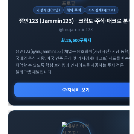
가상자산(코인)
해외 주식
거시경제(매크로)
잼민123 (Jammin123) - 크립토·주식·매크로 분석
@mujammin123
group
26,600
구독자
잼민123(@mujammin123) 채널은 암호화폐(가상자산) 시장 동향,
국내외 주식 시황, 미국 연준 금리 및 거시경제(매크로) 지표를 한눈에
파악할 수 있도록 핵심 브리핑과 인사이트를 제공하는 투자 전문
텔레그램 채널입니다.
visibility
자세히 보기