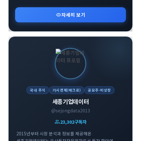
투자자 본인에게 있습니다가치투자클럽의 리서치 자료를
받아보시려면 텔레그램 또는 카톡으로
visibility
자세히 보기
요청해주세요텔레그램 ID @orbisasset 카카오톡ID
orbisasset카페 https://cafe.naver.com/orbisasset
국내 주식
거시경제(매크로)
공모주·비상장
세종기업데이터
@sejongdata2013
group
23,302
구독자
2015년부터 시장 분석과 정보를 제공해온
세종기업데이터는 유사투자자문업자로서 투자 판단에