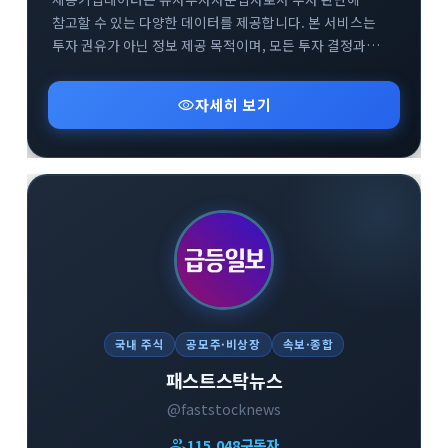
참고할 수 있는 다양한 데이터를 제공합니다. 본 서비스는
투자 권유가 아닌 정보 제공 목적이며, 모든 투자 결정과
결과에 대한 책임은 이용자 본인에게 있습니다. 앞으로도
신뢰할 수 있는 정보를 제공하기 위해 노력하겠습니다.
visibility
자세히 보기
국내 주식
공모주·비상장
속보·종합
패스트스탁뉴스
@faststocknews
group
115,049
구독자