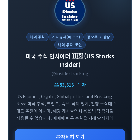
해외 주식
거시경제(매크로)
공모주·비상장
해외 투자·코인
미국 주식 인사이더 🇺🇸 (US Stocks
Insider)
@insidertracking
group
53,616
구독자
US Equities, Crypto, Global politics and Breaking
News미국 주식, 크립토, 속보, 국제 정치, 전쟁 소식매수,
매도 추천이 아니며, 해당 게시물의 내용은 법적 증거로
사용될 수 없습니다. 매매에 따른 손실은 거래 당사자의
책임입니다 (Not a financial
advice)https://t.me/insidertracking/19912📧
visibility
자세히 보기
insidertrading500@gmail.com