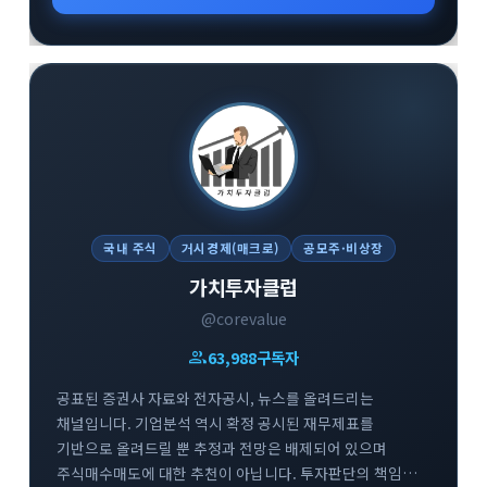
국내 주식
거시경제(매크로)
공모주·비상장
가치투자클럽
@corevalue
group
63,988
구독자
공표된 증권사 자료와 전자공시, 뉴스를 올려드리는
채널입니다. 기업분석 역시 확정 공시된 재무제표를
기반으로 올려드릴 뿐 추정과 전망은 배제되어 있으며
주식매수매도에 대한 추천이 아닙니다. 투자판단의 책임은