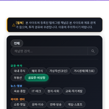
[필독]
본 사이트에 등록된 텔레그램 채널은 본 사이트와 제휴 관계
warning
가 없으며, 투자 권유와 무관합니다. 이용에 주의하시기 바랍니다.
전체
search
금융·투자
국내 주식
해외 주식
가상자산(코인)
거시경제(매크로)
부동산
공모주·비상장
뉴스·정보
속보·종합
IT·테크
정치·사회
교육·자기계발
라이프·엔터
쇼핑·핫딜
유머·이슈
연예·방송
게임·스포츠