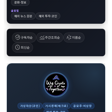
문화·정보
글로벌
해외 뉴스 원문
해외 투자·코인
whatshot
monitoring
sort_by_alpha
구독자순
주간조회순
이름순
schedule
최신순
가상자산(코인)
거시경제(매크로)
공모주·비상장