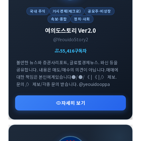
국내 주식
거시경제(매크로)
공모주·비상장
속보·종합
정치·사회
여의도스토리 Ver2.0
@YeouidoStory2
group
55,416
구독자
볼만한 뉴스와 증권사리포트, 글로벌경제뉴스. 와신 등을
공유합니다. 내용은 매도/매수의 의견이 아닙니다.매매에
대한 책임은 본인에게있습니다●/ ●/ 《 | 《 | /〉 제보.
문의 /〉 제보/각종 문의 받습니다. @yeouidooppa
visibility
자세히 보기