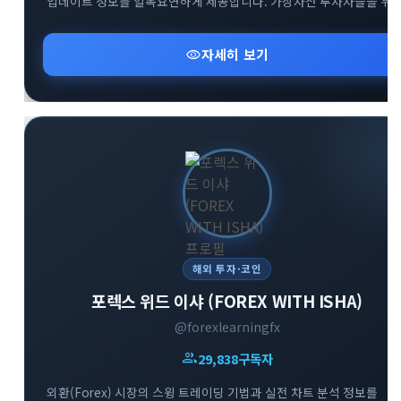
업데이트 정보를 일목요연하게 제공합니다. 가상자산 투자자들을 위
핵심 알림과 커뮤니티 오픈채팅방 등 유용한 소통 창구 정보를
신속하게 확인하실 수 있습니다.
visibility
자세히 보기
해외 투자·코인
포렉스 위드 이샤 (FOREX WITH ISHA)
@forexlearningfx
group
29,838
구독자
외환(Forex) 시장의 스윙 트레이딩 기법과 실전 차트 분석 정보를