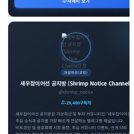
visibility
자세히 보기
가상자산(코인)
새우잡이어선 공지방 (Shrimp Notice Channel)
@shrimp_notice
group
29,400
구독자
새우잡이어선 공지방은 가상자산 및 투자 커뮤니티인 '새우잡이어선'
주요 소식과 공지를 가장 빠르게 전달하는 텔레그램 채널입니다.
비트코인 및 암호화폐 시장 동향, 주요 커뮤니티 이벤트, 연계 SNS