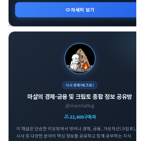
지혜롭게 대처할 수 있도록 차별화된 통찰을 제공합니다.
visibility
자세히 보기
거시경제(매크로)
마샬의 경제·금융 및 크립토 종합 정보 공유방
@marshallog
group
22,400
구독자
이 채널은 단순한 리딩방에서 벗어나 경제, 금융, 가상자산(크립토),
시사 등 다양한 분야의 핵심 정보를 공유하고 함께 공부하는 지식