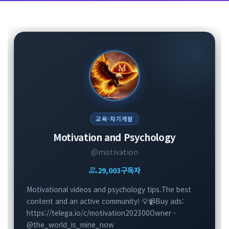
교육·자기계발
Motivation and Psychology
@motivation
group
29,003
구독자
Motivational videos and psychology tips.The best
content and an active community! 💡📹Buy ads:
https://telega.io/c/motivation202300Owner -
@the_world_is_mine_now