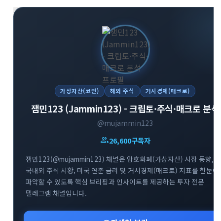
가상자산(코인)
해외 주식
거시경제(매크로)
잼민123 (Jammin123) - 크립토·주식·매크로 분석
@mujammin123
group
26,600
구독자
잼민123(@mujammin123) 채널은 암호화폐(가상자산) 시장 동향,
국내외 주식 시황, 미국 연준 금리 및 거시경제(매크로) 지표를 한눈에
파악할 수 있도록 핵심 브리핑과 인사이트를 제공하는 투자 전문
텔레그램 채널입니다.