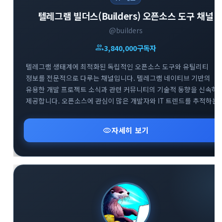
텔레그램 빌더스(Builders) 오픈소스 도구 채널
@builders
group
3,840,000
구독자
close
explore
search
사이트 메뉴 이동
텔레그램 생태계에 최적화된 독립적인 오픈소스 도구와 유틸리티
정보를 전문적으로 다루는 채널입니다. 텔레그램 네이티브 기반의
유용한 개발 프로젝트 소식과 관련 커뮤니티의 기술적 동향을 신속하
Home
다운로드
가이드
제공합니다. 오픈소스에 관심이 많은 개발자와 IT 트렌드를 추적하는
사용자들을 위해 실용적이고 혁신적인 도구들의 업데이트 현황을 깊
활용팁
스티커
보안
있게 전달하고 있습니다.
visibility
자세히 보기
채널·봇
지갑·미니앱
소식·FAQ
arrow_forward
Home 바로가기