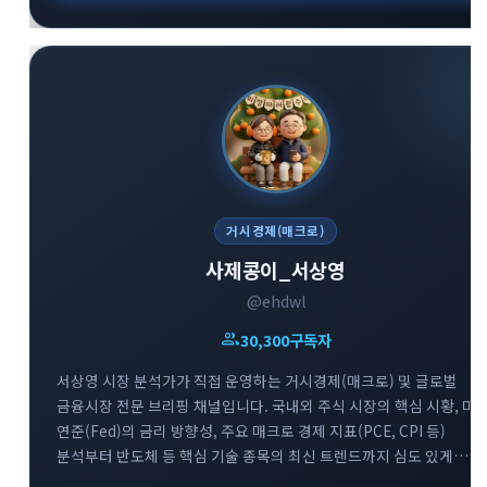
거시경제(매크로)
사제콩이_서상영
@ehdwl
group
30,300
구독자
서상영 시장 분석가가 직접 운영하는 거시경제(매크로) 및 글로벌
금융시장 전문 브리핑 채널입니다. 국내외 주식 시장의 핵심 시황, 미
연준(Fed)의 금리 방향성, 주요 매크로 경제 지표(PCE, CPI 등)
분석부터 반도체 등 핵심 기술 종목의 최신 트렌드까지 심도 있게
다룹니다. 매일 아침 글로벌 거시 흐름을 파악하고 변동성 높은 시장에