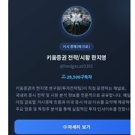
거시경제(매크로)
키움증권 전략/시황 한지영
@hedgecat0301
group
29,500
구독자
키움증권의 한지영 연구원(투자전략팀)이 직접 운영하는 채널로,
국내외 증시 전략 및 시장 분석 정보를 전문적으로 공유합니다. 매일
아침 글로벌 거시경제 흐름과 미국 증시 마감 이슈를 요약해 제공하며,
주요 업종 및 특징주 분석을 통해 실질적인 투자 인사이트를 전합니다.
복잡한 매크로 지표와 시장 변동성 속에서 키움증권 전문가의 명쾌하
신속한 분석을 만나볼 수 있는 경제·금융 브리핑 채널입니다.
visibility
자세히 보기