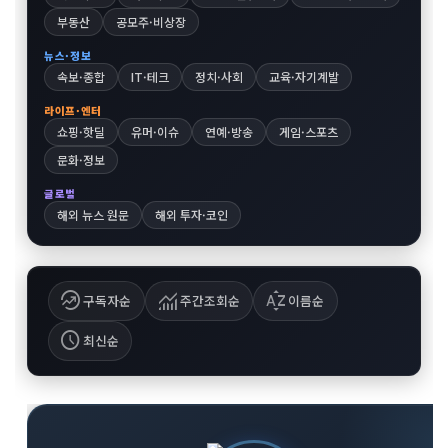
부동산
공모주·비상장
뉴스·정보
속보·종합
IT·테크
정치·사회
교육·자기계발
라이프·엔터
쇼핑·핫딜
유머·이슈
연예·방송
게임·스포츠
문화·정보
글로벌
해외 뉴스 원문
해외 투자·코인
whatshot
monitoring
sort_by_alpha
구독자순
주간조회순
이름순
schedule
최신순