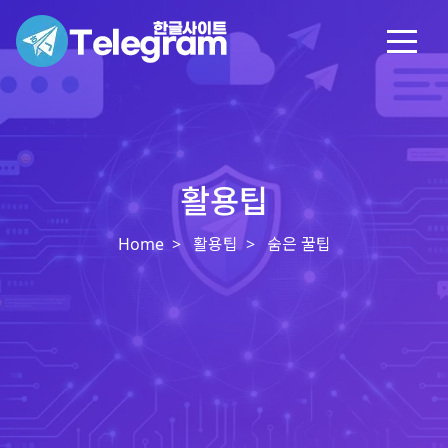
활용팁
Home
활용팁
숨은 꿀팁