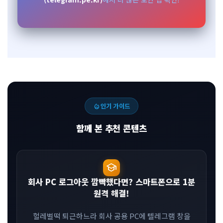
local_fire_department
인기 가이드
함께 본 추천 콘텐츠
school
회사 PC 로그아웃 깜빡했다면? 스마트폰으로 1분
원격 해결!
헐레벌떡 퇴근하느라 회사 공용 PC에 텔레그램 창을