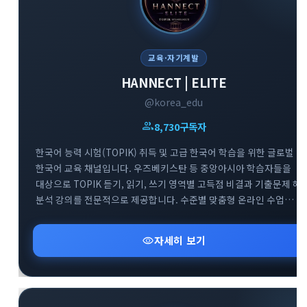
교육·자기계발
HANNECT | ELITE
@korea_edu
group
8,730
구독자
한국어 능력 시험(TOPIK) 취득 및 고급 한국어 학습을 위한 글로벌
한국어 교육 채널입니다. 우즈베키스탄 등 중앙아시아 학습자들을
대상으로 TOPIK 듣기, 읽기, 쓰기 영역별 고득점 비결과 기출문제 해
분석 강의를 전문적으로 제공합니다. 수준별 맞춤형 온라인 수업
정보와 효과적인 한국어 실력 향상을 돕는 교육 자료들을 공유하는
전문 아카데미 소통 공간입니다.
visibility
자세히 보기