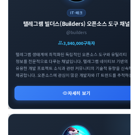
IT·테크
텔레그램 빌더스(Builders) 오픈소스 도구 채널
@builders
close
explore
search
사이트 메뉴 이동
group
3,840,000
구독자
텔레그램 생태계에 최적화된 독립적인 오픈소스 도구와 유틸리티
Home
다운로드
가이드
정보를 전문적으로 다루는 채널입니다. 텔레그램 네이티브 기반의
유용한 개발 프로젝트 소식과 관련 커뮤니티의 기술적 동향을 신속하
활용팁
스티커
보안
제공합니다. 오픈소스에 관심이 많은 개발자와 IT 트렌드를 추적하는
사용자들을 위해 실용적이고 혁신적인 도구들의 업데이트 현황을 깊
있게 전달하고 있습니다.
채널·봇
지갑·미니앱
소식·FAQ
visibility
자세히 보기
arrow_forward
Home 바로가기