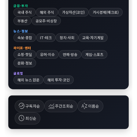
금융·투자
국내 주식
해외 주식
가상자산(코인)
거시경제(매크로)
부동산
공모주·비상장
뉴스·정보
속보·종합
IT·테크
정치·사회
교육·자기계발
라이프·엔터
쇼핑·핫딜
유머·이슈
연예·방송
게임·스포츠
문화·정보
글로벌
해외 뉴스 원문
해외 투자·코인
whatshot
monitoring
sort_by_alpha
구독자순
주간조회순
이름순
schedule
최신순