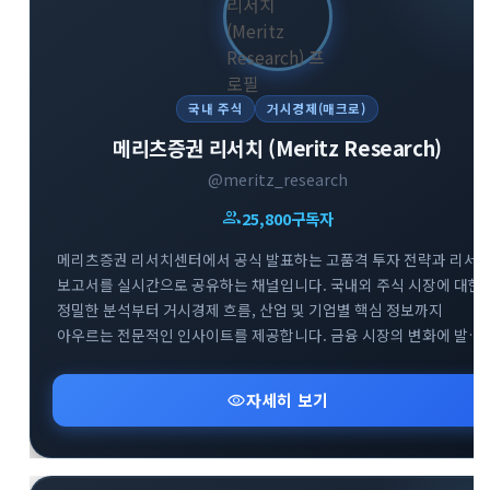
국내 주식
거시경제(매크로)
메리츠증권 리서치 (Meritz Research)
@meritz_research
group
25,800
구독자
메리츠증권 리서치센터에서 공식 발표하는 고품격 투자 전략과 리서
보고서를 실시간으로 공유하는 채널입니다. 국내외 주식 시장에 대한
정밀한 분석부터 거시경제 흐름, 산업 및 기업별 핵심 정보까지
아우르는 전문적인 인사이트를 제공합니다. 금융 시장의 변화에 발
빠르게 대처하고 성공적인 투자 포트폴리오를 구축할 수 있도록 신뢰
높은 데이터를 엄선하여 전달해 드립니다.
visibility
자세히 보기