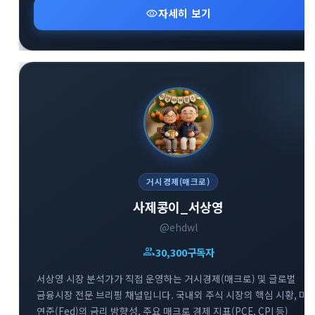
신속한 분석을 만나볼 수 있는 경제·금융 브리핑 채널입니다.
visibility
자세히 보기
거시경제(매크로)
사제콩이_서상영
@ehdwl
group
30,300
구독자
서상영 시장 분석가가 직접 운영하는 거시경제(매크로) 및 글로벌
금융시장 전문 브리핑 채널입니다. 국내외 주식 시장의 핵심 시황, 미
연준(Fed)의 금리 방향성, 주요 매크로 경제 지표(PCE, CPI 등)