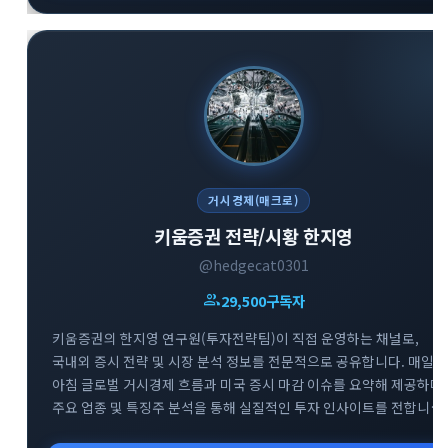
거시경제(매크로)
키움증권 전략/시황 한지영
@hedgecat0301
group
29,500
구독자
키움증권의 한지영 연구원(투자전략팀)이 직접 운영하는 채널로,
국내외 증시 전략 및 시장 분석 정보를 전문적으로 공유합니다. 매일
아침 글로벌 거시경제 흐름과 미국 증시 마감 이슈를 요약해 제공하며,
주요 업종 및 특징주 분석을 통해 실질적인 투자 인사이트를 전합니다.
복잡한 매크로 지표와 시장 변동성 속에서 키움증권 전문가의 명쾌하