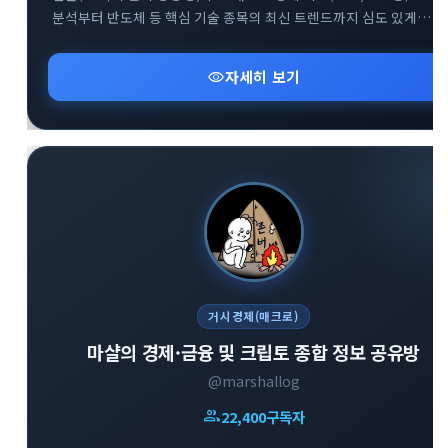
분석부터 반도체 등 핵심 기술 종목의 최신 트렌드까지 심도 있게
다룹니다. 매일 아침 글로벌 거시 흐름을 파악하고 변동성 높은 시장에
지혜롭게 대처할 수 있도록 차별화된 통찰을 제공합니다.
visibility
자세히 보기
거시경제(매크로)
마샬의 경제·금융 및 크립토 종합 정보 공유방
@marshallog
group
22,400
구독자