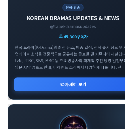
연예·방송
KOREAN DRAMAS UPDATES & NEWS
@taliekdramasupdates
group
45,300
구독자
한국 드라마(K-Drama)의 최신 뉴스, 방송 일정, 신작 출시 정보 및 자
업데이트 소식을 전문적으로 공유하는 글로벌 팬 커뮤니티 채널입니다
tvN, JTBC, SBS, MBC 등 주요 방송사의 화제작 주간 방영 일정부터
영문 자막 업로드 안내, 비하인드 소식까지 다양하게 다룹니다. 전
세계의 한국 드라마 팬들이 함께 모여 실시간으로 방영 정보를
확인하고 소통하는 대규모 정보 교류의 공간입니다.
visibility
자세히 보기