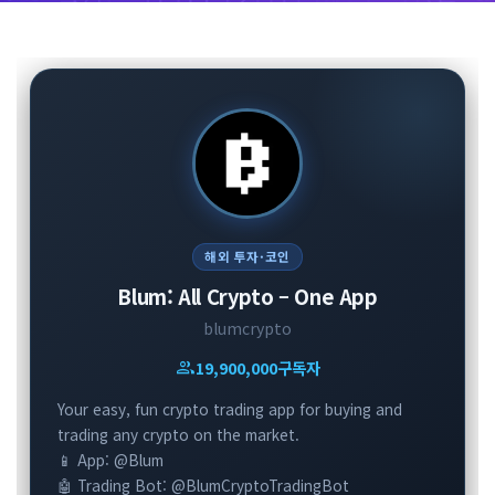
해외 투자·코인
Blum: All Crypto – One App
blumcrypto
group
19,900,000
구독자
Your easy, fun crypto trading app for buying and
trading any crypto on the market.
📱 App: @Blum
🤖 Trading Bot: @BlumCryptoTradingBot