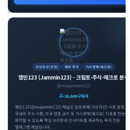
투자자분들께 추천합니다.
가상자산(코인)
해외 주식
거시경제(매크로)
잼민123 (Jammin123) - 크립토·주식·매크로 분석
@mujammin123
group
26,600
구독자
잼민123(@mujammin123) 채널은 암호화폐(가상자산) 시장 동향,
국내외 주식 시황, 미국 연준 금리 및 거시경제(매크로) 지표를 한눈에
파악할 수 있도록 핵심 브리핑과 인사이트를 제공하는 투자 전문
텔레그램 채널입니다.