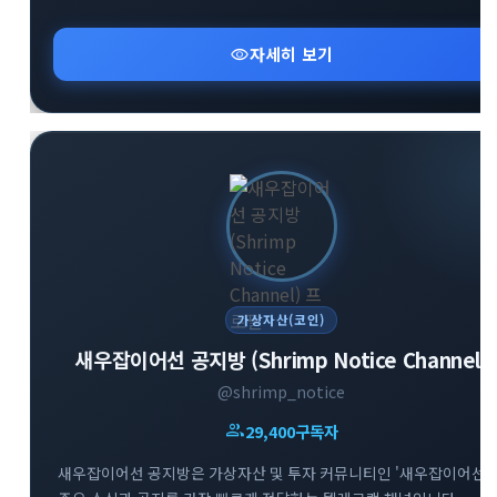
visibility
자세히 보기
가상자산(코인)
새우잡이어선 공지방 (Shrimp Notice Channel)
@shrimp_notice
group
29,400
구독자
새우잡이어선 공지방은 가상자산 및 투자 커뮤니티인 '새우잡이어선'