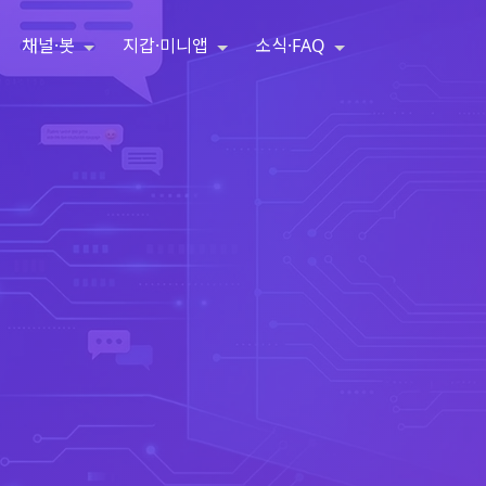
채널·봇
지갑·미니앱
소식·FAQ