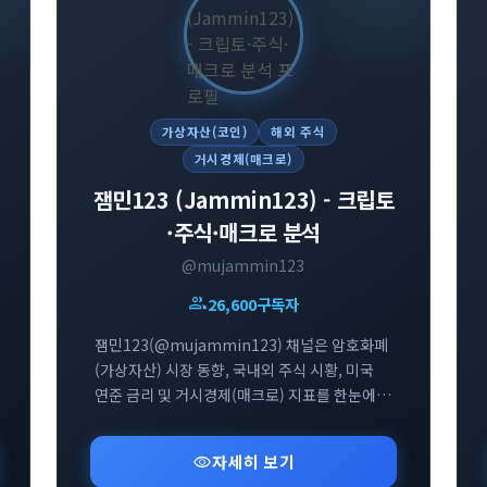
가상자산(코인)
해외 주식
거시경제(매크로)
잼민123 (Jammin123) - 크립토
·주식·매크로 분석
@mujammin123
group
26,600
구독자
잼민123(@mujammin123) 채널은 암호화폐
(가상자산) 시장 동향, 국내외 주식 시황, 미국
연준 금리 및 거시경제(매크로) 지표를 한눈에
파악할 수 있도록 핵심 브리핑과 인사이트를
제공하는 투자 전문 텔레그램 채널입니다.
visibility
자세히 보기