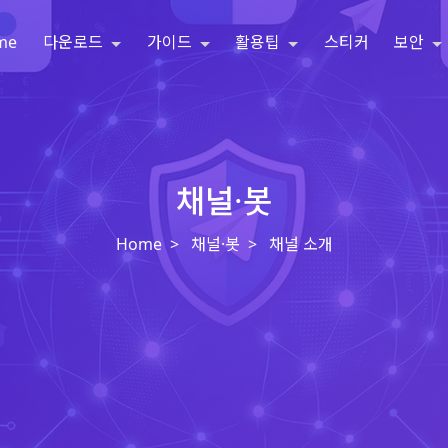
me
다운로드
가이드
활용팁
스티커
보안
채널·봇
Home
채널·봇
채널 소개