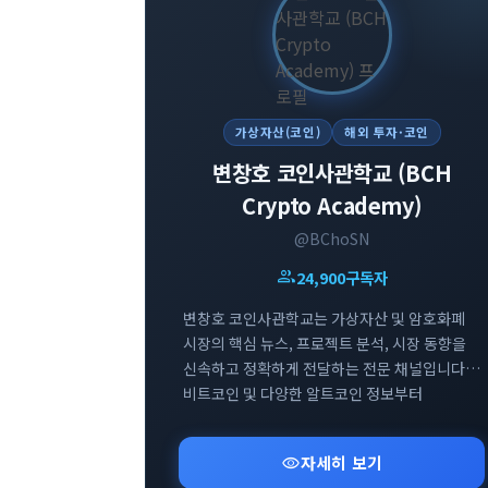
가상자산(코인)
해외 투자·코인
변창호 코인사관학교 (BCH
Crypto Academy)
@BChoSN
group
24,900
구독자
변창호 코인사관학교는 가상자산 및 암호화폐
시장의 핵심 뉴스, 프로젝트 분석, 시장 동향을
신속하고 정확하게 전달하는 전문 채널입니다.
비트코인 및 다양한 알트코인 정보부터
블록체인 업계 최신 이슈까지 투자자들에게
실질적으로 도움이 되는 인사이트를
visibility
자세히 보기
제공합니다. 스폰서십 포스팅 및 요청받은