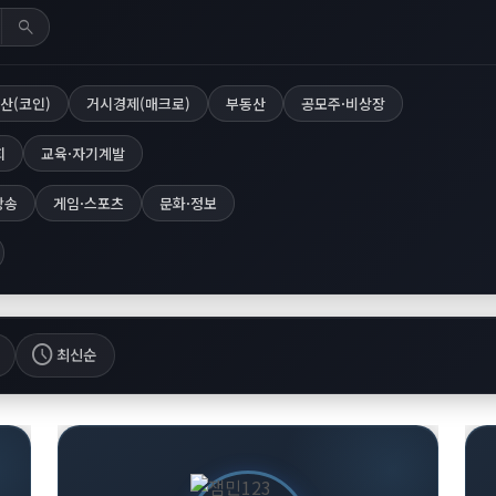
search
산(코인)
거시경제(매크로)
부동산
공모주·비상장
회
교육·자기계발
방송
게임·스포츠
문화·정보
schedule
최신순