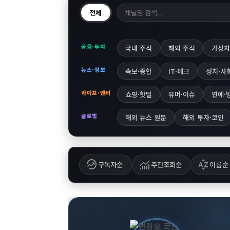
전체
금융·투자
국내 주식
해외 주식
가상자
뉴스·정보
속보·종합
IT·테크
정치·사
라이프·엔터
쇼핑·핫딜
유머·이슈
연예·
글로벌
해외 뉴스 원문
해외 투자·코인
whatshot
monitoring
sort_by_alpha
구독자순
주간조회순
이름순