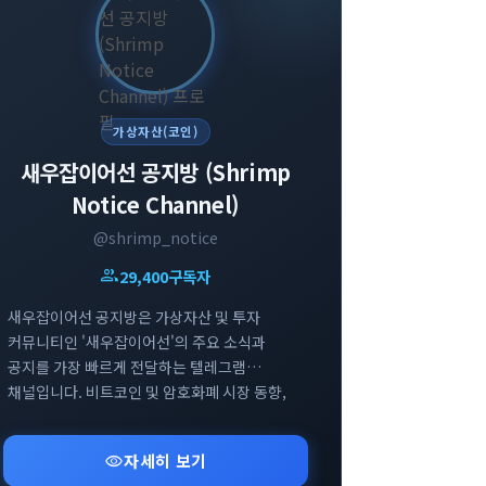
가상자산(코인)
새우잡이어선 공지방 (Shrimp
Notice Channel)
@shrimp_notice
group
29,400
구독자
새우잡이어선 공지방은 가상자산 및 투자
커뮤니티인 '새우잡이어선'의 주요 소식과
공지를 가장 빠르게 전달하는 텔레그램
채널입니다. 비트코인 및 암호화폐 시장 동향,
주요 커뮤니티 이벤트, 연계 SNS 업데이트
정보를 일목요연하게 제공합니다. 가상자산
visibility
자세히 보기
투자자들을 위한 핵심 알림과 커뮤니티