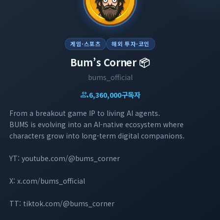
게임·스포츠
해외 투자·코인
Bum’s Corner 📦
bums_official
group
6,360,000
구독자
From a breakout game IP to living AI agents.
BUMS is evolving into an AI-native ecosystem where
characters grow into long-term digital companions.
YT: youtube.com/@bums_corner
X: x.com/bums_official
TT: tiktok.com/@bums_corner