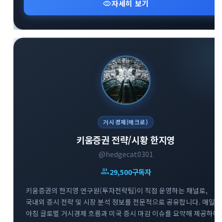
visibility
자세히 보기
수 있는 매력적인 엔터테인먼트 공간입니다.
거시경제(매크로)
키움증권 전략/시황 한지영
@hedgecat0301
group
29,500
구독자
키움증권의 한지영 연구원(투자전략팀)이 직접 운영하는 채널로,
국내외 증시 전략 및 시장 분석 정보를 전문적으로 공유합니다. 매일
아침 글로벌 거시경제 흐름과 미국 증시 마감 이슈를 요약해 제공하며,