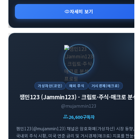
태그를 통해 투명하게 채널을 운영하고 있습니다. 가상자산 시장의
visibility
자세히 보기
흐름을 빠르게 파악하고 신뢰도 높은 투자 정보를 얻고자 하는
투자자분들께 추천합니다.
가상자산(코인)
해외 주식
거시경제(매크로)
잼민123 (Jammin123) - 크립토·주식·매크로 분석
@mujammin123
group
26,600
구독자
잼민123(@mujammin123) 채널은 암호화폐(가상자산) 시장 동향,
국내외 주식 시황, 미국 연준 금리 및 거시경제(매크로) 지표를 한눈에