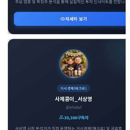
주요 업종 및 특징주 분석을 통해 실질적인 투자 인사이트를 전합니다.
복잡한 매크로 지표와 시장 변동성 속에서 키움증권 전문가의 명쾌하
신속한 분석을 만나볼 수 있는 경제·금융 브리핑 채널입니다.
visibility
자세히 보기
거시경제(매크로)
사제콩이_서상영
@ehdwl
group
30,300
구독자
서상영 시장 분석가가 직접 운영하는 거시경제(매크로) 및 글로벌