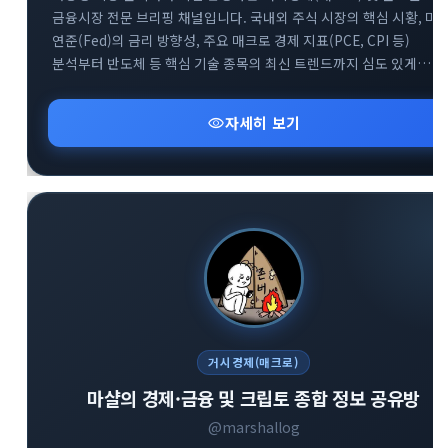
금융시장 전문 브리핑 채널입니다. 국내외 주식 시장의 핵심 시황, 미
연준(Fed)의 금리 방향성, 주요 매크로 경제 지표(PCE, CPI 등)
분석부터 반도체 등 핵심 기술 종목의 최신 트렌드까지 심도 있게
다룹니다. 매일 아침 글로벌 거시 흐름을 파악하고 변동성 높은 시장에
지혜롭게 대처할 수 있도록 차별화된 통찰을 제공합니다.
visibility
자세히 보기
거시경제(매크로)
마샬의 경제·금융 및 크립토 종합 정보 공유방
@marshallog