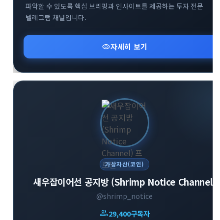
파악할 수 있도록 핵심 브리핑과 인사이트를 제공하는 투자 전문
텔레그램 채널입니다.
visibility
자세히 보기
가상자산(코인)
새우잡이어선 공지방 (Shrimp Notice Channel)
@shrimp_notice
group
29,400
구독자