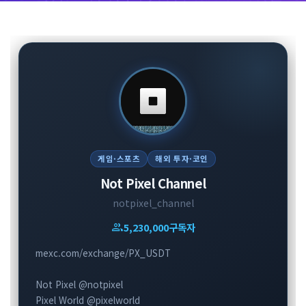
게임·스포츠
해외 투자·코인
Not Pixel Channel
notpixel_channel
group
5,230,000
구독자
mexc.com/exchange/PX_USDT
Not Pixel @notpixel
Pixel World @pixelworld