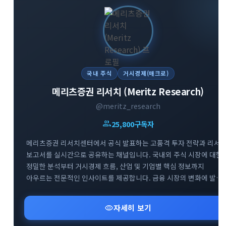
국내 주식
거시경제(매크로)
메리츠증권 리서치 (Meritz Research)
@meritz_research
group
25,800
구독자
메리츠증권 리서치센터에서 공식 발표하는 고품격 투자 전략과 리서
보고서를 실시간으로 공유하는 채널입니다. 국내외 주식 시장에 대한
정밀한 분석부터 거시경제 흐름, 산업 및 기업별 핵심 정보까지
아우르는 전문적인 인사이트를 제공합니다. 금융 시장의 변화에 발
빠르게 대처하고 성공적인 투자 포트폴리오를 구축할 수 있도록 신뢰
높은 데이터를 엄선하여 전달해 드립니다.
visibility
자세히 보기