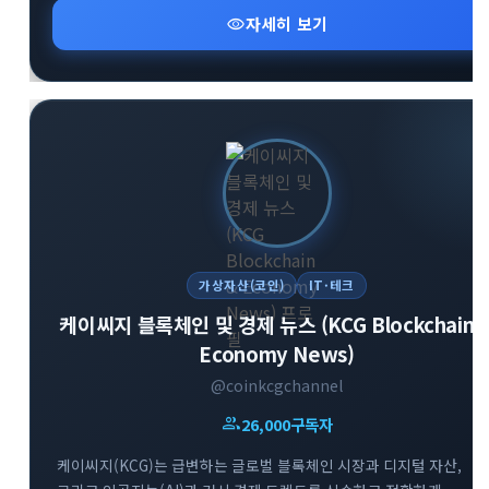
투자 문화를 지향합니다. 시장의 흐름을 빠르게 파악하고 성공적인
visibility
자세히 보기
투자 인사이트를 넓혀보세요.
가상자산(코인)
IT·테크
케이씨지 블록체인 및 경제 뉴스 (KCG Blockchain 
Economy News)
@coinkcgchannel
group
26,000
구독자
케이씨지(KCG)는 급변하는 글로벌 블록체인 시장과 디지털 자산,