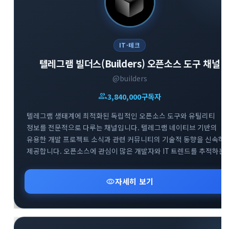
IT·테크
텔레그램 빌더스(Builders) 오픈소스 도구 채널
close
explore
search
사이트 메뉴 이동
@builders
group
3,840,000
구독자
Home
다운로드
가이드
텔레그램 생태계에 최적화된 독립적인 오픈소스 도구와 유틸리티
활용팁
스티커
보안
정보를 전문적으로 다루는 채널입니다. 텔레그램 네이티브 기반의
유용한 개발 프로젝트 소식과 관련 커뮤니티의 기술적 동향을 신속하
제공합니다. 오픈소스에 관심이 많은 개발자와 IT 트렌드를 추적하는
채널·봇
지갑·미니앱
소식·FAQ
사용자들을 위해 실용적이고 혁신적인 도구들의 업데이트 현황을 깊
있게 전달하고 있습니다.
visibility
자세히 보기
arrow_forward
Home 바로가기