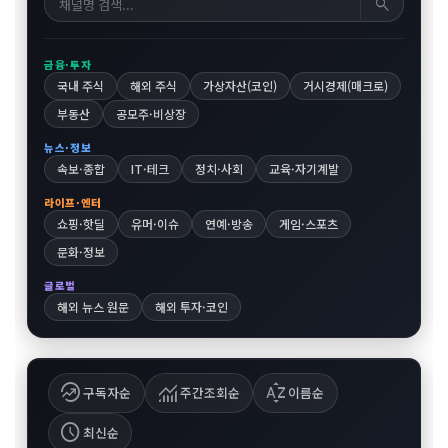
search
금융·투자
국내 주식
해외 주식
가상자산(코인)
거시경제(매크로)
부동산
공모주·비상장
뉴스·정보
속보·종합
IT·테크
정치·사회
교육·자기계발
라이프·엔터
쇼핑·핫딜
유머·이슈
연예·방송
게임·스포츠
문화·정보
글로벌
해외 뉴스 원문
해외 투자·코인
whatshot
monitoring
sort_by_alpha
구독자순
주간조회순
이름순
schedule
최신순