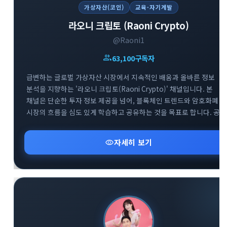
가상자산(코인)
교육·자기계발
라오니 크립토 (Raoni Crypto)
@Raoni1
group
63,100
구독자
급변하는 글로벌 가상자산 시장에서 지속적인 배움과 올바른 정보
분석을 지향하는 '라오니 크립토(Raoni Crypto)' 채널입니다. 본
채널은 단순한 투자 정보 제공을 넘어, 블록체인 트렌드와 암호화폐
시장의 흐름을 심도 있게 학습하고 공유하는 것을 목표로 합니다. 공식
공지방(@Raoni1)을 통해 핵심적인 시장 분석과 속보를 빠르게 전달
드리며, 소통을 위한 대화방(@Raoni2)도 함께 운영하여 투자자 간의
visibility
자세히 보기
건전한 정보 교류를 돕고 있습니다. 끊임없이 진화하는 크립토
생태계에서 함께 공부하며 스마트한 투자 기준을 세워보세요.