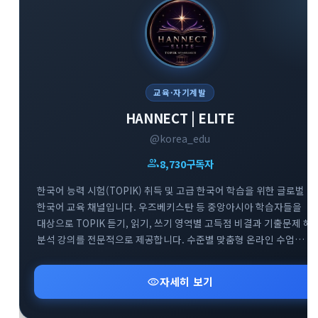
교육·자기계발
HANNECT | ELITE
@korea_edu
group
8,730
구독자
한국어 능력 시험(TOPIK) 취득 및 고급 한국어 학습을 위한 글로벌
한국어 교육 채널입니다. 우즈베키스탄 등 중앙아시아 학습자들을
대상으로 TOPIK 듣기, 읽기, 쓰기 영역별 고득점 비결과 기출문제 해
분석 강의를 전문적으로 제공합니다. 수준별 맞춤형 온라인 수업
정보와 효과적인 한국어 실력 향상을 돕는 교육 자료들을 공유하는
전문 아카데미 소통 공간입니다.
visibility
자세히 보기