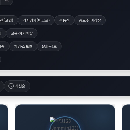
search
산(코인)
거시경제(매크로)
부동산
공모주·비상장
회
교육·자기계발
방송
게임·스포츠
문화·정보
schedule
최신순