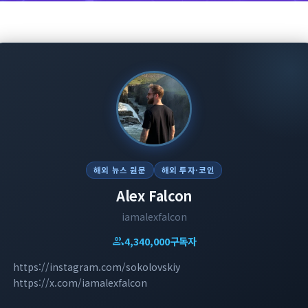
해외 뉴스 원문
해외 투자·코인
Alex Falcon
iamalexfalcon
group
4,340,000
구독자
https://instagram.com/sokolovskiy
https://x.com/iamalexfalcon