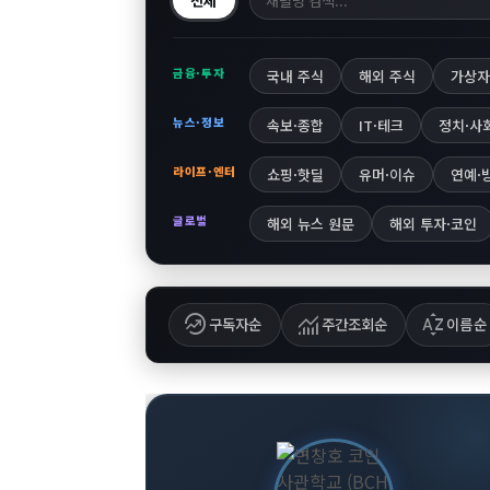
전체
금융·투자
국내 주식
해외 주식
가상자
뉴스·정보
속보·종합
IT·테크
정치·사
라이프·엔터
쇼핑·핫딜
유머·이슈
연예·
글로벌
해외 뉴스 원문
해외 투자·코인
whatshot
monitoring
sort_by_alpha
구독자순
주간조회순
이름순