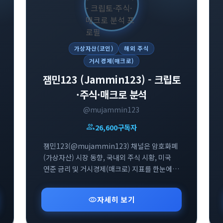
가상자산(코인)
해외 주식
거시경제(매크로)
잼민123 (Jammin123) - 크립토
·주식·매크로 분석
@mujammin123
group
26,600
구독자
잼민123(@mujammin123) 채널은 암호화폐
(가상자산) 시장 동향, 국내외 주식 시황, 미국
연준 금리 및 거시경제(매크로) 지표를 한눈에
파악할 수 있도록 핵심 브리핑과 인사이트를
제공하는 투자 전문 텔레그램 채널입니다.
visibility
자세히 보기