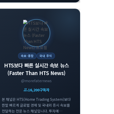
신속하게 확인하실 수 있습니다.
속보·종합
국내 주식
HTS보다 빠른 실시간 속보 뉴스
(Faster Than HTS News)
@morefaternews
group
16,200
구독자
본 채널은 HTS(Home Trading System)보다
한발 빠르게 글로벌 경제 및 국내외 증시 속보를
전달하는 전문 뉴스 채널입니다. 투자에