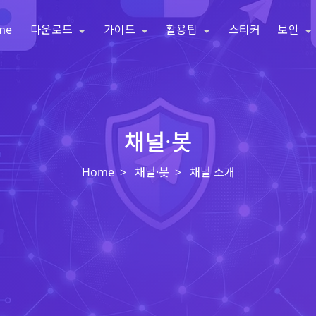
me
다운로드
가이드
활용팁
스티커
보안
채널·봇
Home
채널·봇
채널 소개