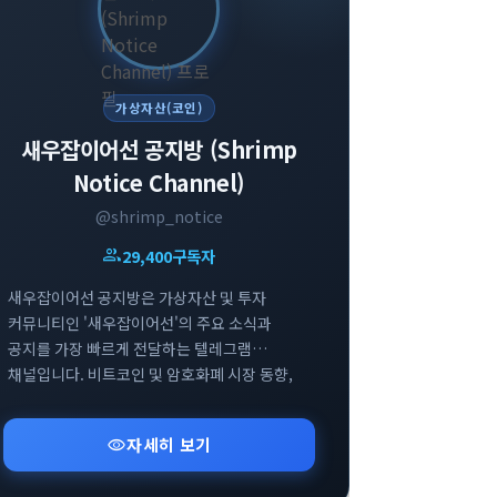
가상자산(코인)
새우잡이어선 공지방 (Shrimp
Notice Channel)
@shrimp_notice
group
29,400
구독자
새우잡이어선 공지방은 가상자산 및 투자
커뮤니티인 '새우잡이어선'의 주요 소식과
공지를 가장 빠르게 전달하는 텔레그램
채널입니다. 비트코인 및 암호화폐 시장 동향,
주요 커뮤니티 이벤트, 연계 SNS 업데이트
정보를 일목요연하게 제공합니다. 가상자산
visibility
자세히 보기
투자자들을 위한 핵심 알림과 커뮤니티
오픈채팅방 등 유용한 소통 창구 정보를