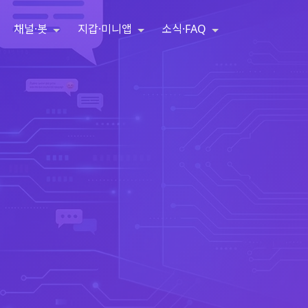
채널·봇
지갑·미니앱
소식·FAQ