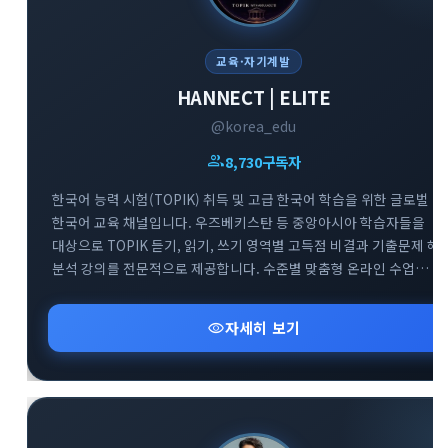
교육·자기계발
HANNECT | ELITE
@korea_edu
group
8,730
구독자
한국어 능력 시험(TOPIK) 취득 및 고급 한국어 학습을 위한 글로벌
한국어 교육 채널입니다. 우즈베키스탄 등 중앙아시아 학습자들을
대상으로 TOPIK 듣기, 읽기, 쓰기 영역별 고득점 비결과 기출문제 해
분석 강의를 전문적으로 제공합니다. 수준별 맞춤형 온라인 수업
정보와 효과적인 한국어 실력 향상을 돕는 교육 자료들을 공유하는
전문 아카데미 소통 공간입니다.
visibility
자세히 보기