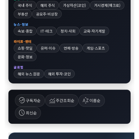
국내 주식
해외 주식
가상자산(코인)
거시경제(매크로)
부동산
공모주·비상장
뉴스·정보
속보·종합
IT·테크
정치·사회
교육·자기계발
라이프·엔터
쇼핑·핫딜
유머·이슈
연예·방송
게임·스포츠
문화·정보
글로벌
해외 뉴스 원문
해외 투자·코인
whatshot
monitoring
sort_by_alpha
구독자순
주간조회순
이름순
schedule
최신순