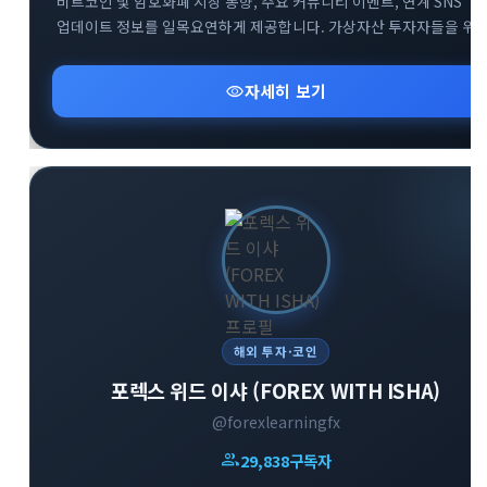
비트코인 및 암호화폐 시장 동향, 주요 커뮤니티 이벤트, 연계 SNS
업데이트 정보를 일목요연하게 제공합니다. 가상자산 투자자들을 위
핵심 알림과 커뮤니티 오픈채팅방 등 유용한 소통 창구 정보를
신속하게 확인하실 수 있습니다.
visibility
자세히 보기
해외 투자·코인
포렉스 위드 이샤 (FOREX WITH ISHA)
@forexlearningfx
group
29,838
구독자