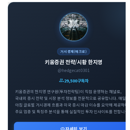
거시경제(매크로)
키움증권 전략/시황 한지영
@hedgecat0301
group
29,500
구독자
키움증권의 한지영 연구원(투자전략팀)이 직접 운영하는 채널로,
국내외 증시 전략 및 시장 분석 정보를 전문적으로 공유합니다. 매일
아침 글로벌 거시경제 흐름과 미국 증시 마감 이슈를 요약해 제공하며,
주요 업종 및 특징주 분석을 통해 실질적인 투자 인사이트를 전합니다.
복잡한 매크로 지표와 시장 변동성 속에서 키움증권 전문가의 명쾌하
신속한 분석을 만나볼 수 있는 경제·금융 브리핑 채널입니다.
visibility
자세히 보기