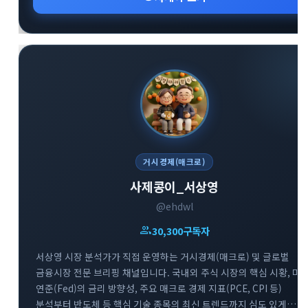
거시경제(매크로)
사제콩이_서상영
@ehdwl
group
30,300
구독자
서상영 시장 분석가가 직접 운영하는 거시경제(매크로) 및 글로벌
금융시장 전문 브리핑 채널입니다. 국내외 주식 시장의 핵심 시황, 미
연준(Fed)의 금리 방향성, 주요 매크로 경제 지표(PCE, CPI 등)
분석부터 반도체 등 핵심 기술 종목의 최신 트렌드까지 심도 있게