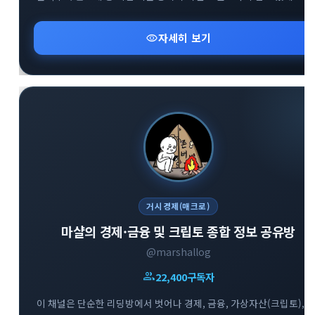
다룹니다. 매일 아침 글로벌 거시 흐름을 파악하고 변동성 높은 시장에
지혜롭게 대처할 수 있도록 차별화된 통찰을 제공합니다.
visibility
자세히 보기
거시경제(매크로)
마샬의 경제·금융 및 크립토 종합 정보 공유방
@marshallog
group
22,400
구독자
이 채널은 단순한 리딩방에서 벗어나 경제, 금융, 가상자산(크립토),