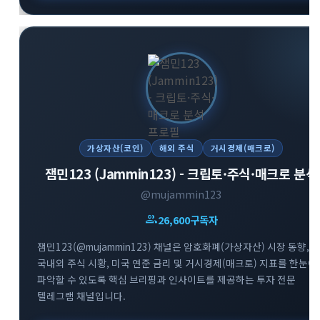
가상자산(코인)
해외 주식
거시경제(매크로)
잼민123 (Jammin123) - 크립토·주식·매크로 분석
@mujammin123
group
26,600
구독자
잼민123(@mujammin123) 채널은 암호화폐(가상자산) 시장 동향,
국내외 주식 시황, 미국 연준 금리 및 거시경제(매크로) 지표를 한눈에
파악할 수 있도록 핵심 브리핑과 인사이트를 제공하는 투자 전문
텔레그램 채널입니다.