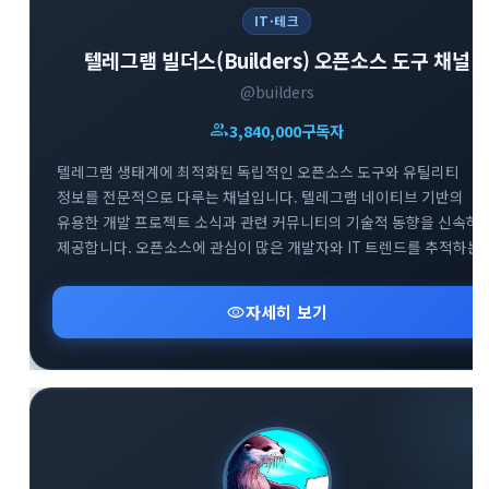
IT·테크
텔레그램 빌더스(Builders) 오픈소스 도구 채널
@builders
group
3,840,000
구독자
close
explore
search
사이트 메뉴 이동
텔레그램 생태계에 최적화된 독립적인 오픈소스 도구와 유틸리티
정보를 전문적으로 다루는 채널입니다. 텔레그램 네이티브 기반의
Home
다운로드
가이드
유용한 개발 프로젝트 소식과 관련 커뮤니티의 기술적 동향을 신속하
제공합니다. 오픈소스에 관심이 많은 개발자와 IT 트렌드를 추적하는
활용팁
스티커
보안
사용자들을 위해 실용적이고 혁신적인 도구들의 업데이트 현황을 깊
있게 전달하고 있습니다.
visibility
자세히 보기
채널·봇
지갑·미니앱
소식·FAQ
arrow_forward
Home 바로가기