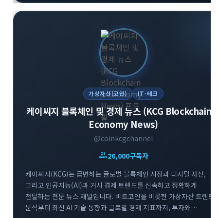
가상자산(코인)
IT·테크
케이씨지 블록체인 및 경제 뉴스 (KCG Blockchain 
Economy News)
@coinkcgchannel
group
26,000
구독자
케이씨지(KCG)는 급변하는 글로벌 블록체인 시장과 디지털 자산,
그리고 인공지능(AI)과 거시 경제 트렌드를 신속하고 정확하게
전달하는 전문 뉴스 채널입니다. 비트코인을 비롯한 가상자산 트렌드
분석부터 최신 AI 기술 동향과 글로벌 경제 지표까지, 투자와