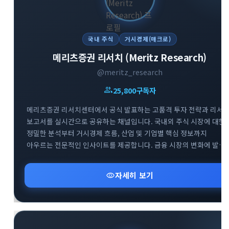
국내 주식
거시경제(매크로)
메리츠증권 리서치 (Meritz Research)
@meritz_research
group
25,800
구독자
메리츠증권 리서치센터에서 공식 발표하는 고품격 투자 전략과 리서
보고서를 실시간으로 공유하는 채널입니다. 국내외 주식 시장에 대한
정밀한 분석부터 거시경제 흐름, 산업 및 기업별 핵심 정보까지
아우르는 전문적인 인사이트를 제공합니다. 금융 시장의 변화에 발
빠르게 대처하고 성공적인 투자 포트폴리오를 구축할 수 있도록 신뢰
높은 데이터를 엄선하여 전달해 드립니다.
visibility
자세히 보기