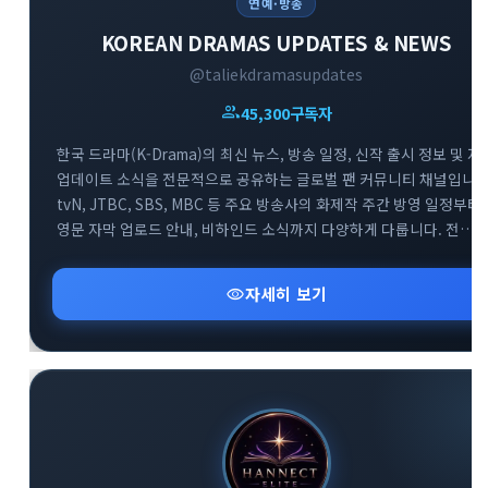
연예·방송
KOREAN DRAMAS UPDATES & NEWS
@taliekdramasupdates
group
45,300
구독자
한국 드라마(K-Drama)의 최신 뉴스, 방송 일정, 신작 출시 정보 및 자
업데이트 소식을 전문적으로 공유하는 글로벌 팬 커뮤니티 채널입니다
tvN, JTBC, SBS, MBC 등 주요 방송사의 화제작 주간 방영 일정부터
영문 자막 업로드 안내, 비하인드 소식까지 다양하게 다룹니다. 전
세계의 한국 드라마 팬들이 함께 모여 실시간으로 방영 정보를
확인하고 소통하는 대규모 정보 교류의 공간입니다.
visibility
자세히 보기