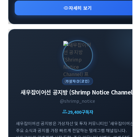
visibility
자세히 보기
가상자산(코인)
새우잡이어선 공지방 (Shrimp Notice Channel)
@shrimp_notice
group
29,400
구독자
새우잡이어선 공지방은 가상자산 및 투자 커뮤니티인 '새우잡이어선'
주요 소식과 공지를 가장 빠르게 전달하는 텔레그램 채널입니다.