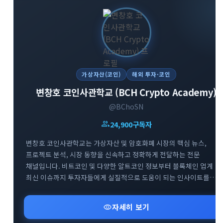
가상자산(코인)
해외 투자·코인
변창호 코인사관학교 (BCH Crypto Academy)
@BChoSN
group
24,900
구독자
변창호 코인사관학교는 가상자산 및 암호화폐 시장의 핵심 뉴스,
프로젝트 분석, 시장 동향을 신속하고 정확하게 전달하는 전문
채널입니다. 비트코인 및 다양한 알트코인 정보부터 블록체인 업계
최신 이슈까지 투자자들에게 실질적으로 도움이 되는 인사이트를
제공합니다. 스폰서십 포스팅 및 요청받은 정보에 대해서는 명확한
태그를 통해 투명하게 채널을 운영하고 있습니다. 가상자산 시장의
visibility
자세히 보기
흐름을 빠르게 파악하고 신뢰도 높은 투자 정보를 얻고자 하는
투자자분들께 추천합니다.