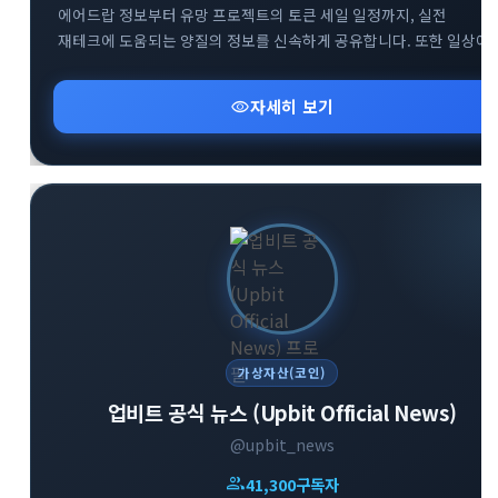
에어드랍 정보부터 유망 프로젝트의 토큰 세일 일정까지, 실전
재테크에 도움되는 양질의 정보를 신속하게 공유합니다. 또한 일상에
유용하게 활용할 수 있는 다양한 실물 이벤트와 혜택을 엄선하여
소개해 드립니다. 합리적이고 현명한 크립토 투자를 시작하고 싶다면
visibility
자세히 보기
지금 바로 참여해 보세요.
가상자산(코인)
업비트 공식 뉴스 (Upbit Official News)
@upbit_news
group
41,300
구독자