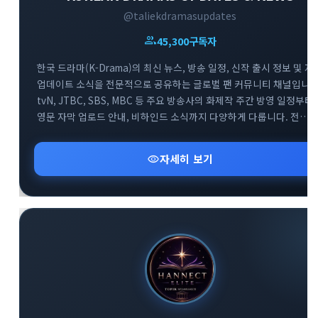
@taliekdramasupdates
group
45,300
구독자
한국 드라마(K-Drama)의 최신 뉴스, 방송 일정, 신작 출시 정보 및 자
업데이트 소식을 전문적으로 공유하는 글로벌 팬 커뮤니티 채널입니다
tvN, JTBC, SBS, MBC 등 주요 방송사의 화제작 주간 방영 일정부터
영문 자막 업로드 안내, 비하인드 소식까지 다양하게 다룹니다. 전
세계의 한국 드라마 팬들이 함께 모여 실시간으로 방영 정보를
확인하고 소통하는 대규모 정보 교류의 공간입니다.
visibility
자세히 보기