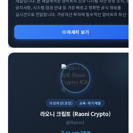
채널입니다. 본 채널에서는 업비트의 신규 디지털 자산 상장 소식, 중
공지사항, 시스템 점검 안내 등 가장 빠르고 정확한 공식 정보를
실시간으로 전달합니다. 가상자산 투자에 필수적인 업비트의 최신
뉴스를 텔레그램을 통해 가장 신속하게 받아보세요. 투자자분들의
안전하고 현명한 거래를 돕기 위한 공식 소통 창구로서 신뢰할 수 있는
visibility
자세히 보기
정보만을 제공합니다.
가상자산(코인)
교육·자기계발
라오니 크립토 (Raoni Crypto)
@Raoni1
group
63,100
구독자