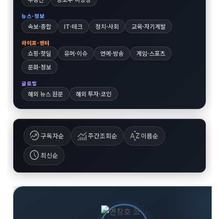
뉴스·정보
속보·종합
IT·테크
정치·사회
교육·자기계발
라이프·엔터
쇼핑·핫딜
유머·이슈
연예·방송
게임·스포츠
문화·정보
글로벌
해외 뉴스 원문
해외 투자·코인
whatshot
monitoring
sort_by_alpha
구독자순
주간조회순
이름순
schedule
최신순