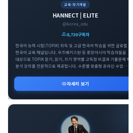
교육·자기계발
HANNECT | ELITE
@korea_edu
group
8,730
구독자
한국어 능력 시험(TOPIK) 취득 및 고급 한국어 학습을 위한 글로벌
한국어 교육 채널입니다. 우즈베키스탄 등 중앙아시아 학습자들을
대상으로 TOPIK 듣기, 읽기, 쓰기 영역별 고득점 비결과 기출문제 해
분석 강의를 전문적으로 제공합니다. 수준별 맞춤형 온라인 수업
정보와 효과적인 한국어 실력 향상을 돕는 교육 자료들을 공유하는
전문 아카데미 소통 공간입니다.
visibility
자세히 보기