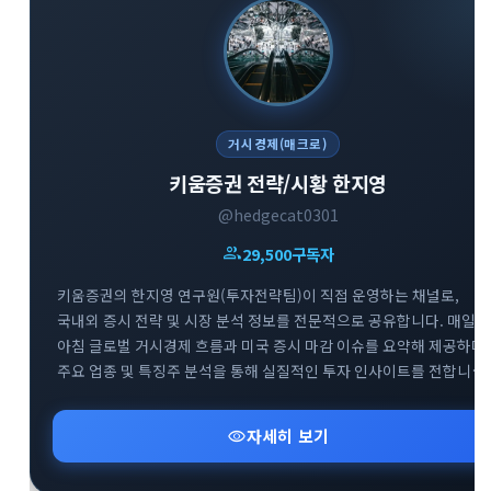
거시경제(매크로)
키움증권 전략/시황 한지영
@hedgecat0301
group
29,500
구독자
키움증권의 한지영 연구원(투자전략팀)이 직접 운영하는 채널로,
국내외 증시 전략 및 시장 분석 정보를 전문적으로 공유합니다. 매일
아침 글로벌 거시경제 흐름과 미국 증시 마감 이슈를 요약해 제공하며,
주요 업종 및 특징주 분석을 통해 실질적인 투자 인사이트를 전합니다.
복잡한 매크로 지표와 시장 변동성 속에서 키움증권 전문가의 명쾌하
신속한 분석을 만나볼 수 있는 경제·금융 브리핑 채널입니다.
visibility
자세히 보기