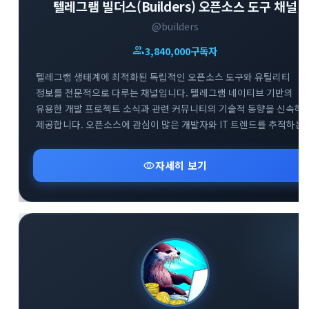
텔레그램 빌더스(Builders) 오픈소스 도구 채널
@builders
group
3,840,000
구독자
텔레그램 생태계에 최적화된 독립적인 오픈소스 도구와 유틸리티
close
explore
search
사이트 메뉴 이동
정보를 전문적으로 다루는 채널입니다. 텔레그램 네이티브 기반의
유용한 개발 프로젝트 소식과 관련 커뮤니티의 기술적 동향을 신속하
제공합니다. 오픈소스에 관심이 많은 개발자와 IT 트렌드를 추적하는
Home
다운로드
가이드
사용자들을 위해 실용적이고 혁신적인 도구들의 업데이트 현황을 깊
있게 전달하고 있습니다.
visibility
자세히 보기
활용팁
스티커
보안
채널·봇
지갑·미니앱
소식·FAQ
arrow_forward
Home 바로가기