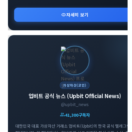
유용하게 활용할 수 있는 다양한 실물 이벤트와 혜택을 엄선하여
소개해 드립니다. 합리적이고 현명한 크립토 투자를 시작하고 싶다면
visibility
자세히 보기
지금 바로 참여해 보세요.
가상자산(코인)
업비트 공식 뉴스 (Upbit Official News)
@upbit_news
group
41,300
구독자
대한민국 대표 가상자산 거래소 업비트(Upbit)의 한국 공식 텔레그램