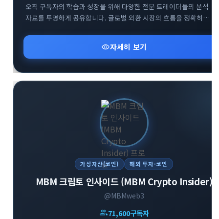
오직 구독자의 학습과 성장을 위해 다양한 전문 트레이더들의 분석
자료를 투명하게 공유합니다. 글로벌 외환 시장의 흐름을 정확히
파악하고 성공적인 스윙 트레이딩 전략을 구축할 수 있도록 핵심
인사이트를 전달합니다. 외환 투자 초보자부터 실전 매매자까지 부담
visibility
자세히 보기
없이 유용한 금융 정보를 얻어가실 수 있습니다.
가상자산(코인)
해외 투자·코인
MBM 크립토 인사이드 (MBM Crypto Insider)
@MBMweb3
group
71,600
구독자