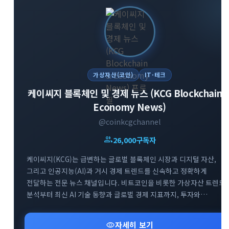
가상자산(코인)
IT·테크
케이씨지 블록체인 및 경제 뉴스 (KCG Blockchain 
Economy News)
@coinkcgchannel
group
26,000
구독자
케이씨지(KCG)는 급변하는 글로벌 블록체인 시장과 디지털 자산,
그리고 인공지능(AI)과 거시 경제 트렌드를 신속하고 정확하게
전달하는 전문 뉴스 채널입니다. 비트코인을 비롯한 가상자산 트렌드
분석부터 최신 AI 기술 동향과 글로벌 경제 지표까지, 투자와
비즈니스에 필수적인 핵심 정보만을 엄선하여 제공합니다. 공식
웹사이트 및 소통방(카카오톡, 텔레그램 그룹)을 통해 커뮤니티
visibility
자세히 보기