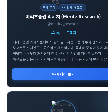
국내 주식
거시경제(매크로)
메리츠증권 리서치 (Meritz Research)
@meritz_research
group
25,800
구독자
메리츠증권 리서치센터에서 공식 발표하는 고품격 투자 전략과 리서
보고서를 실시간으로 공유하는 채널입니다. 국내외 주식 시장에 대한
정밀한 분석부터 거시경제 흐름, 산업 및 기업별 핵심 정보까지
아우르는 전문적인 인사이트를 제공합니다. 금융 시장의 변화에 발
빠르게 대처하고 성공적인 투자 포트폴리오를 구축할 수 있도록 신뢰
높은 데이터를 엄선하여 전달해 드립니다.
visibility
자세히 보기