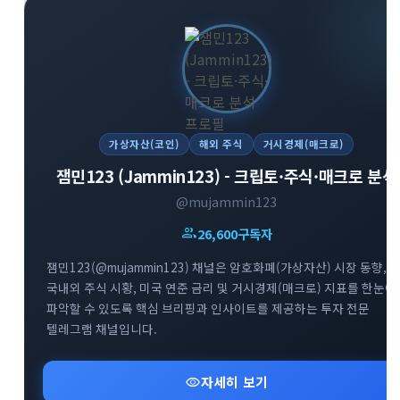
가상자산(코인)
해외 주식
거시경제(매크로)
잼민123 (Jammin123) - 크립토·주식·매크로 분석
@mujammin123
group
26,600
구독자
잼민123(@mujammin123) 채널은 암호화폐(가상자산) 시장 동향,
국내외 주식 시황, 미국 연준 금리 및 거시경제(매크로) 지표를 한눈에
파악할 수 있도록 핵심 브리핑과 인사이트를 제공하는 투자 전문
텔레그램 채널입니다.
visibility
자세히 보기