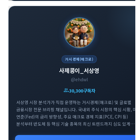
거시경제(매크로)
사제콩이_서상영
@ehdwl
group
30,300
구독자
서상영 시장 분석가가 직접 운영하는 거시경제(매크로) 및 글로벌
금융시장 전문 브리핑 채널입니다. 국내외 주식 시장의 핵심 시황, 미
연준(Fed)의 금리 방향성, 주요 매크로 경제 지표(PCE, CPI 등)
분석부터 반도체 등 핵심 기술 종목의 최신 트렌드까지 심도 있게
다룹니다. 매일 아침 글로벌 거시 흐름을 파악하고 변동성 높은 시장에
지혜롭게 대처할 수 있도록 차별화된 통찰을 제공합니다.