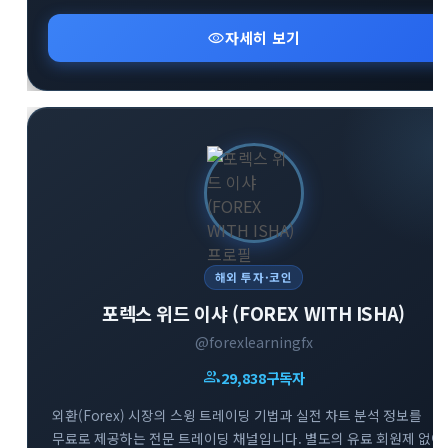
핵심 알림과 커뮤니티 오픈채팅방 등 유용한 소통 창구 정보를
신속하게 확인하실 수 있습니다.
visibility
자세히 보기
해외 투자·코인
포렉스 위드 이샤 (FOREX WITH ISHA)
@forexlearningfx
group
29,838
구독자
외환(Forex) 시장의 스윙 트레이딩 기법과 실전 차트 분석 정보를
무료로 제공하는 전문 트레이딩 채널입니다. 별도의 유료 회원제 없이