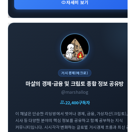
visibility
자세히 보기
거시경제(매크로)
마샬의 경제·금융 및 크립토 종합 정보 공유방
@marshallog
group
22,400
구독자
이 채널은 단순한 리딩방에서 벗어나 경제, 금융, 가상자산(크립토),
시사 등 다양한 분야의 핵심 정보를 공유하고 함께 공부하는 지식
커뮤니티입니다. 시시각각 변화하는 글로벌 거시경제 흐름과 최신 금