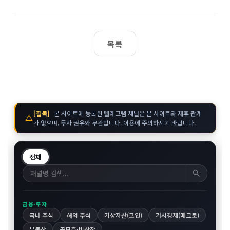
목록
[필독]
본 사이트에 등록된 텔레그램 채널은 본 사이트와 제휴 관계
warning
가 없으며, 투자 권유와 무관합니다. 이용에 주의하시기 바랍니다.
전체
search
금융·투자
국내 주식
해외 주식
가상자산(코인)
거시경제(매크로)
부동산
공모주·비상장