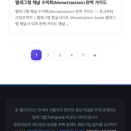
텔레그램 채널 수익화(Monetization) 완벽 가이드
텔레그램 채널 수익화(Monetization) 완벽 가이드 — 광고부터
스타즈까지 | 텔레그램 한글사이트 Monetization Guide 텔레그
램 채널 수익화 완벽 가이드 채널 ...
1
2
3
4
5
close
explore
search
사이트 메뉴 이동
Home
다운로드
가이드
활용팁
스티커
보안
본 웹사이트는 한국어 사용자의 편의와 정보 제공을 위해 운영되는
텔레그램(Telegram) 비공식 사이트입니다.
채널·봇
지갑·미니앱
소식·FAQ
방문자님의 개인정보 보호를 위해 일체의 회원가입 절차를 요구하지