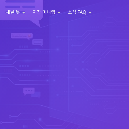
채널·봇
지갑·미니앱
소식·FAQ