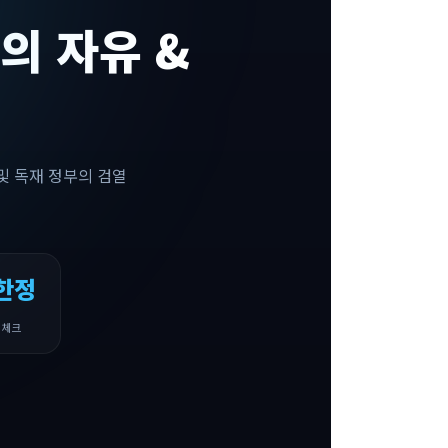
의 자유 &
 및 독재 정부의 검열
한정
 체크