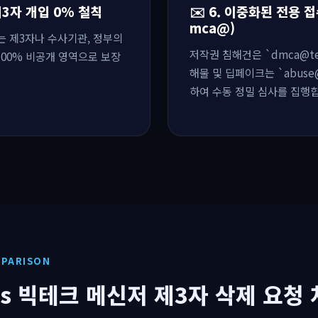
 제3자 개입 0% 철칙
✉️ 6. 이중화된 전용 접
mca@)
화는 제3자나 수사기관, 정부의
저작권 침해건은 `dmca@tel
100% 비공개 영역으로 보장
해물 및 딥페이크는 `abuse@
하여 수동 정밀 심사를 집행
MPARISON
vs 빅테크 메신저 제3자 삭제 요청