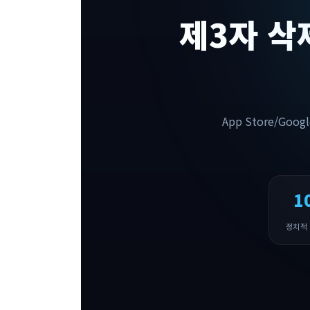
제3자 삭
App Store/G
1
정치적 