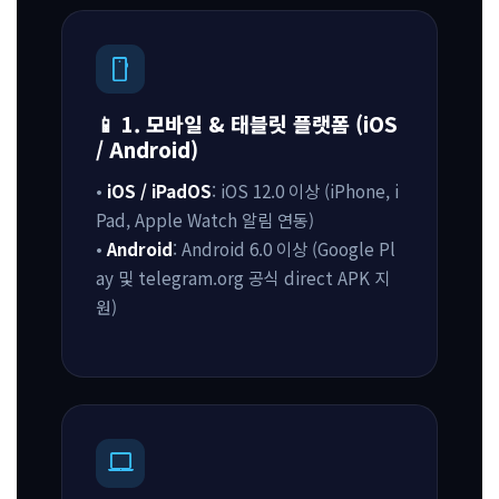
smartphone
📱 1. 모바일 & 태블릿 플랫폼 (iOS
/ Android)
•
iOS / iPadOS
: iOS 12.0 이상 (iPhone, i
Pad, Apple Watch 알림 연동)
•
Android
: Android 6.0 이상 (Google Pl
ay 및 telegram.org 공식 direct APK 지
원)
laptop_mac