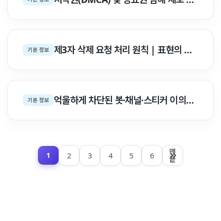
제3자 삭제 요청 처리 원칙 | 표현의 자유 & 정치 검열 거부 백서
기본 정보
억울하게 차단된 봇·채널·스티커 이의신청 가이드 | abuse@ & dmca@ 소명 백서
기본 정보
맨
2
3
4
5
6
1
끝