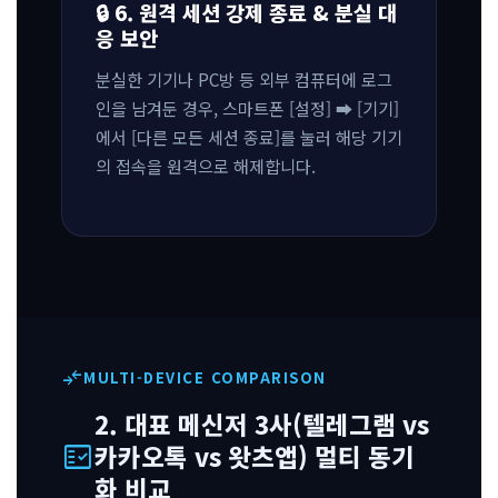
🔒 6. 원격 세션 강제 종료 & 분실 대
응 보안
분실한 기기나 PC방 등 외부 컴퓨터에 로그
인을 남겨둔 경우, 스마트폰 [설정] ➡ [기기]
에서 [다른 모든 세션 종료]를 눌러 해당 기기
의 접속을 원격으로 해제합니다.
compare_arrows
MULTI-DEVICE COMPARISON
2. 대표 메신저 3사(텔레그램 vs
fact_check
카카오톡 vs 왓츠앱) 멀티 동기
화 비교