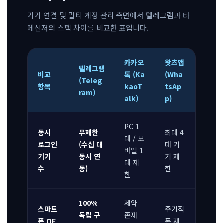
기기 연결 및 멀티 계정 관리 측면에서 텔레그램과 타
메신저의 스펙 차이를 비교한 표입니다.
카카오
왓츠앱
텔레그램
비교
톡 (Ka
(Wha
(Teleg
항목
kaoT
tsAp
ram)
alk)
p)
PC 1
동시
무제한
최대 4
대 / 모
로그인
(수십 대
대 기
바일 1
기기
동시 연
기 제
대 제
수
동)
한
한
100%
제약
스마트
주기적
독립 구
존재
폰 OF
폰 재