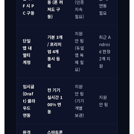
동 (폰 꺼
(인증
F 시 P
연동
져도 구
지속
C 구동
필요
동)
필요)
지원
기본 3개
최근 A
단일
안 됨
/ 프리미
ndroi
앱 내
(듀얼
엄 4개
d 한정
멀티
앱 복
동시 등
2개 지
계정
제 필
록
원
요)
임시글
지원
전 기기
(Draf
안 됨
실시간 1
지원
t) 클라
(기기
00% 연
안 됨
우드
개별
동
연동
보관)
원격
스마트폰