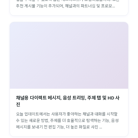
추천 게시물 기능이 추가되어, 채널과의 파트너십 및 프로모...
close
explore
search
사이트 메뉴 이동
Home
다운로드
가이드
활용팁
스티커
보안
채널·봇
지갑·미니앱
소식·FAQ
채널용 다이렉트 메시지, 음성 트리밍, 주제 탭 및 HD 사
진
arrow_forward
Home 바로가기
오늘 업데이트에서는 사용자가 좋아하는 채널과 대화를 시작할
수 있는 새로운 방법, 주제를 더 효율적으로 탐색하는 기능, 음성
메시지를 보내기 전 편집 기능, 더 높은 화질로 사진 ...