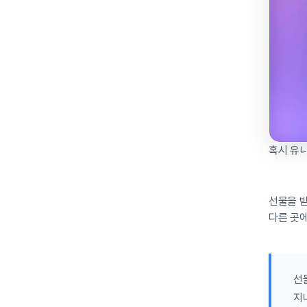
혹시 유
선물을 
다른 곳에
선
지