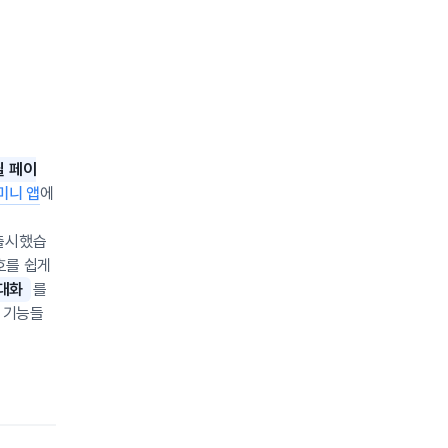
필 페이
미니 앱
에
 출시했습
호를 쉽게
대화
를
은 기능들