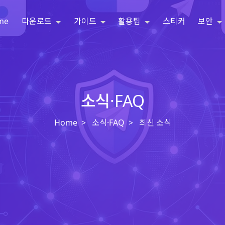
me
다운로드
가이드
활용팁
스티커
보안
소식·FAQ
Home
소식·FAQ
최신 소식