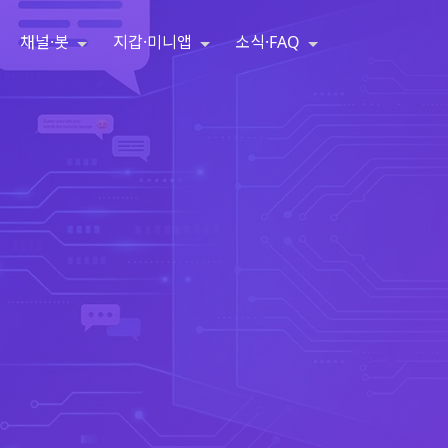
채널·봇
지갑·미니앱
소식·FAQ