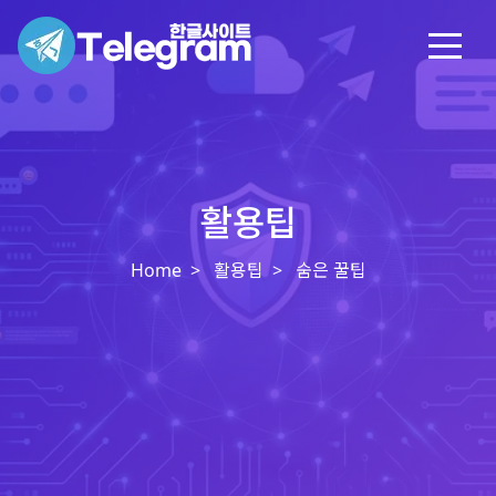
활용팁
Home
활용팁
숨은 꿀팁