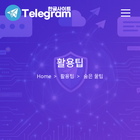
활용팁
Home
활용팁
숨은 꿀팁