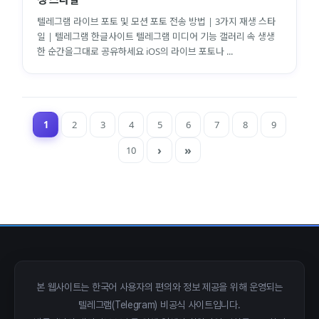
텔레그램 라이브 포토 및 모션 포토 전송 방법 | 3가지 재생 스타
일 | 텔레그램 한글사이트 텔레그램 미디어 기능 갤러리 속 생생
한 순간을그대로 공유하세요 iOS의 라이브 포토나 ...
1
2
3
4
5
6
7
8
9
10
close
explore
search
사이트 메뉴 이동
Home
다운로드
가이드
활용팁
스티커
보안
본 웹사이트는 한국어 사용자의 편의와 정보 제공을 위해 운영되는
텔레그램(Telegram) 비공식 사이트입니다.
채널·봇
지갑·미니앱
소식·FAQ