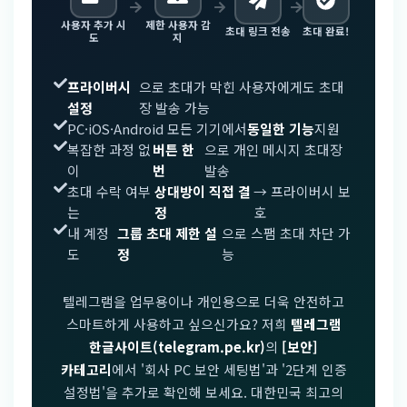
사용자 추가 시
제한 사용자 감
초대 링크 전송
초대 완료!
도
지
프라이버시
으로 초대가 막힌 사용자에게도 초대
설정
장 발송 가능
PC·iOS·Android 모든 기기에서
동일한 기능
지원
복잡한 과정 없
버튼 한
으로 개인 메시지 초대장
이
번
발송
초대 수락 여부
상대방이 직접 결
→ 프라이버시 보
는
정
호
내 계정
그룹 초대 제한 설
으로 스팸 초대 차단 가
도
정
능
텔레그램을 업무용이나 개인용으로 더욱 안전하고
스마트하게 사용하고 싶으신가요? 저희
텔레그램
한글사이트(telegram.pe.kr)
의
[보안]
카테고리
에서 '회사 PC 보안 세팅법'과 '2단계 인증
설정법'을 추가로 확인해 보세요. 대한민국 최고의