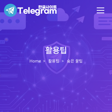
활용팁
Home
활용팁
숨은 꿀팁