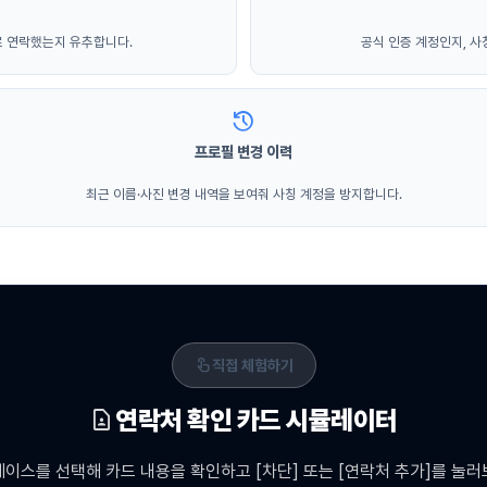
로 연락했는지 유추합니다.
공식 인증 계정인지, 사
history
프로필 변경 이력
최근 이름·사진 변경 내역을 보여줘 사칭 계정을 방지합니다.
touch_app
직접 체험하기
연락처 확인 카드 시뮬레이터
contact_page
케이스를 선택해 카드 내용을 확인하고 [차단] 또는 [연락처 추가]를 눌러