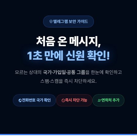
verified_user
텔레그램 보안 가이드
처음 온 메시지,
1초 만에 신원 확인!
모르는 상대의
국가·가입일·공통 그룹
을 한눈에 확인하고
스팸·스캠을 즉시 차단하세요.
전화번호 국가 확인
즉시 차단 가능
연락처 추가
public
block
person_add