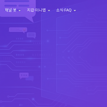
채널·봇
지갑·미니앱
소식·FAQ