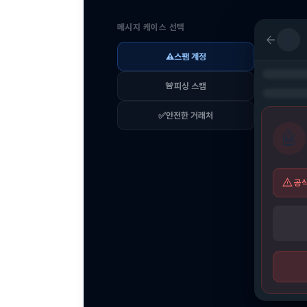
메시지 케이스 선택
arrow_back
🤖
⚠️
스팸 계정
🚨
피싱 스캠
✅
안전한 거래처
🤖
warning
공식