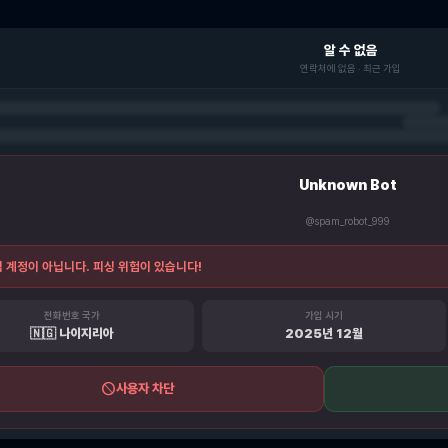
알 수 없음
연락처에 없음 · 최근 가입
Unknown Bot
@spam_robot_999
 계정이 아닙니다. 피싱 위험이 있습니다!
전화번호 국가
가입 시기
🇳🇬 나이지리아
2025년 12월
block
사용자 차단