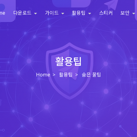
me
다운로드
가이드
활용팁
스티커
보안
활용팁
Home
활용팁
숨은 꿀팁