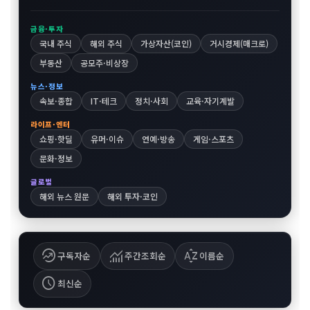
금융·투자
국내 주식
해외 주식
가상자산(코인)
거시경제(매크로)
부동산
공모주·비상장
뉴스·정보
속보·종합
IT·테크
정치·사회
교육·자기계발
라이프·엔터
쇼핑·핫딜
유머·이슈
연예·방송
게임·스포츠
문화·정보
글로벌
해외 뉴스 원문
해외 투자·코인
whatshot
monitoring
sort_by_alpha
구독자순
주간조회순
이름순
schedule
최신순