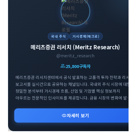
국내 주식
거시경제(매크로)
메리츠증권 리서치 (Meritz Research)
@meritz_research
group
25,800
구독자
메리츠증권 리서치센터에서 공식 발표하는 고품격 투자 전략과 리서
보고서를 실시간으로 공유하는 채널입니다. 국내외 주식 시장에 대한
정밀한 분석부터 거시경제 흐름, 산업 및 기업별 핵심 정보까지
아우르는 전문적인 인사이트를 제공합니다. 금융 시장의 변화에 발
빠르게 대처하고 성공적인 투자 포트폴리오를 구축할 수 있도록 신뢰
높은 데이터를 엄선하여 전달해 드립니다.
visibility
자세히 보기