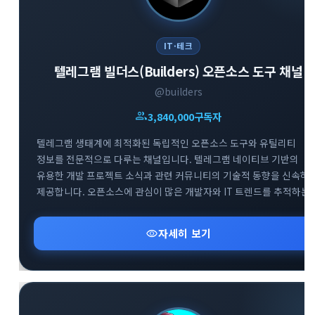
IT·테크
텔레그램 빌더스(Builders) 오픈소스 도구 채널
close
@builders
explore
search
사이트 메뉴 이동
group
3,840,000
구독자
Home
다운로드
가이드
텔레그램 생태계에 최적화된 독립적인 오픈소스 도구와 유틸리티
정보를 전문적으로 다루는 채널입니다. 텔레그램 네이티브 기반의
활용팁
스티커
보안
유용한 개발 프로젝트 소식과 관련 커뮤니티의 기술적 동향을 신속하
제공합니다. 오픈소스에 관심이 많은 개발자와 IT 트렌드를 추적하는
사용자들을 위해 실용적이고 혁신적인 도구들의 업데이트 현황을 깊
채널·봇
지갑·미니앱
소식·FAQ
있게 전달하고 있습니다.
visibility
자세히 보기
arrow_forward
Home 바로가기