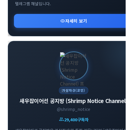
텔레그램 채널입니다.
visibility
자세히 보기
가상자산(코인)
새우잡이어선 공지방 (Shrimp Notice Channel)
@shrimp_notice
group
29,400
구독자