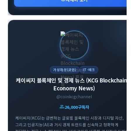
투자 인사이트를 넓혀보세요.
가상자산(코인)
IT·테크
케이씨지 블록체인 및 경제 뉴스 (KCG Blockchain 
Economy News)
@coinkcgchannel
group
26,000
구독자
케이씨지(KCG)는 급변하는 글로벌 블록체인 시장과 디지털 자산,
그리고 인공지능(AI)과 거시 경제 트렌드를 신속하고 정확하게