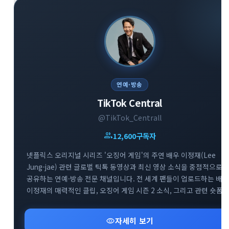
연예·방송
TikTok Central
@TikTok_Centrall
group
12,600
구독자
넷플릭스 오리지널 시리즈 '오징어 게임'의 주연 배우 이정재(Lee
Jung-jae) 관련 글로벌 틱톡 동영상과 최신 영상 소식을 중점적으로
공유하는 연예·방송 전문 채널입니다. 전 세계 팬들이 업로드하는 배우
이정재의 매력적인 클립, 오징어 게임 시즌 2 소식, 그리고 관련 숏폼
유머 및 비하인드 영상을 실시간으로 빠르게 모아 제공합니다. 배우
이정재와 오징어 게임의 다양한 글로벌 틱톡 트렌드를 감상하고 소통
visibility
자세히 보기
수 있는 매력적인 엔터테인먼트 공간입니다.