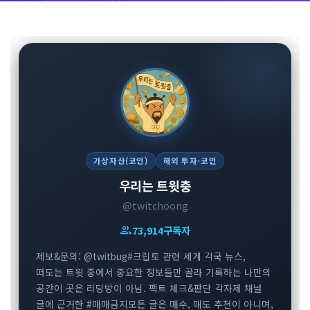
가상자산(코인)
해외 투자·코인
우리는 트윗충
@twitchoong
group
73,914
구독자
제보&문의: @twitbug#크립토 관련 세계 각국 뉴스,
떠도는 트윗 중에서 중요한 정보들만 골라 기록하는 나만의
공간이 곳은 리딩방이 아님. 팩트 체크&판단 각자제 채널
글에 근거한 #매매금지모든 글은 매수, 매도 추천이 아니며,