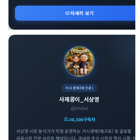
복잡한 매크로 지표와 시장 변동성 속에서 키움증권 전문가의 명쾌하
신속한 분석을 만나볼 수 있는 경제·금융 브리핑 채널입니다.
visibility
자세히 보기
거시경제(매크로)
사제콩이_서상영
@ehdwl
group
30,300
구독자
서상영 시장 분석가가 직접 운영하는 거시경제(매크로) 및 글로벌
금융시장 전문 브리핑 채널입니다. 국내외 주식 시장의 핵심 시황, 미