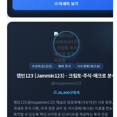
visibility
자세히 보기
흐름을 빠르게 파악하고 신뢰도 높은 투자 정보를 얻고자 하는
투자자분들께 추천합니다.
가상자산(코인)
해외 주식
거시경제(매크로)
잼민123 (Jammin123) - 크립토·주식·매크로 분석
@mujammin123
group
26,600
구독자
잼민123(@mujammin123) 채널은 암호화폐(가상자산) 시장 동향,
국내외 주식 시황, 미국 연준 금리 및 거시경제(매크로) 지표를 한눈에
파악할 수 있도록 핵심 브리핑과 인사이트를 제공하는 투자 전문