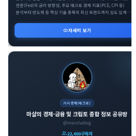
연준(Fed)의 금리 방향성, 주요 매크로 경제 지표(PCE, CPI 등)
분석부터 반도체 등 핵심 기술 종목의 최신 트렌드까지 심도 있게
다룹니다. 매일 아침 글로벌 거시 흐름을 파악하고 변동성 높은 시장에
지혜롭게 대처할 수 있도록 차별화된 통찰을 제공합니다.
visibility
자세히 보기
거시경제(매크로)
마샬의 경제·금융 및 크립토 종합 정보 공유방
@marshallog
group
22,400
구독자